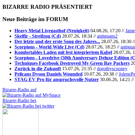
BIZARRE RADIO
PRÄSENTIERT
Neue Beiträge im
FORUM
Heavy Metal Livegasthof (Neuigkeit)
04.08.26, 17:20 //
Jame
Skelfir - Streifzug (Cd)
28.07.26, 18:34 //
antiguans2
Der letzte und der erste Song des Jahres...
28.07.26, 18:30 /
Scorpions - World Wide Live (Cd)
28.07.26, 18:25 //
antigua
Komfortables Laden mit fest integriertem Kabel
28.07.26, 1
Scorpions - Lovedrive (50th Anniversary Deluxe Edition (
Techniques Facebook Destroyed My Green Bay Packers
20
Zurück in die Zukunft
15.07.26, 21:35 //
dorothyscooney
Pelicans Dyson Daniels Wounded
10.07.26, 20:38 //
JoleneP
STAG EV Pro für anspruchsvolle Nutzer
30.06.26, 14:21 //
Bizarre-Radio auf
Bizarre-Radio bei