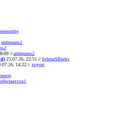
semurphy
/
antiguans2
ns2
8:09 //
antiguans2
Cd)
25.07.26, 22:51 //
SelenaSBurks
.07.26, 14:22 //
xoyosi
eppers
oliwiaaxxxa1