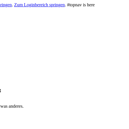
ringen
.
Zum Loginbereich springen
.
#topnav is here
g
 was anderes.