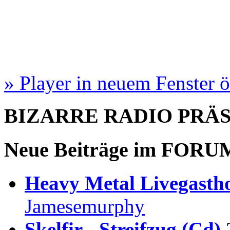
» Player in neuem Fenster 
BIZARRE RADIO
PRÄ
Neue Beiträge im
FORU
Heavy Metal Livegastho
Jamesemurphy
Skelfir - Streifzug (Cd)