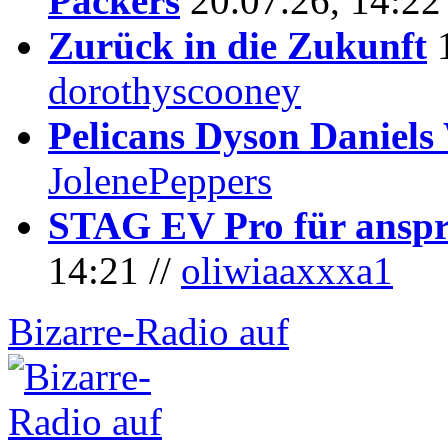
Packers
20.07.26, 14:22
Zurück in die Zukunft
dorothyscooney
Pelicans Dyson Daniel
JolenePeppers
STAG EV Pro für anspr
14:21 //
oliwiaaxxxa1
Bizarre-Radio auf