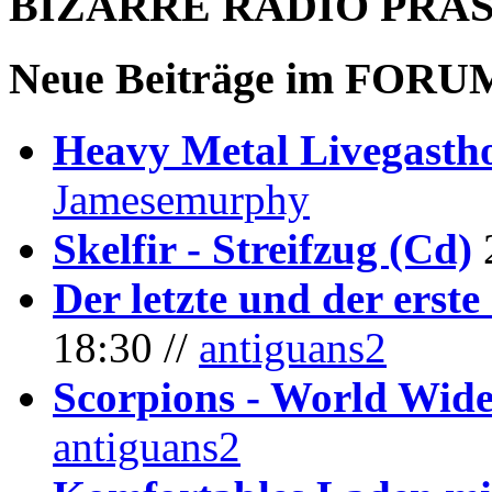
BIZARRE RADIO
PRÄ
Neue Beiträge im
FORU
Heavy Metal Livegastho
Jamesemurphy
Skelfir - Streifzug (Cd)
Der letzte und der erste
18:30 //
antiguans2
Scorpions - World Wide
antiguans2