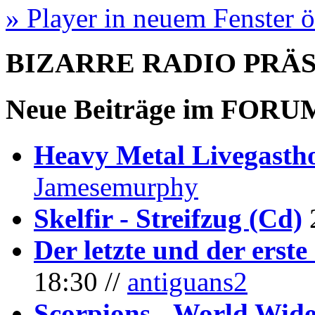
» Player in neuem Fenster 
BIZARRE RADIO
PRÄ
Neue Beiträge im
FORU
Heavy Metal Livegastho
Jamesemurphy
Skelfir - Streifzug (Cd)
Der letzte und der erste
18:30 //
antiguans2
Scorpions - World Wide