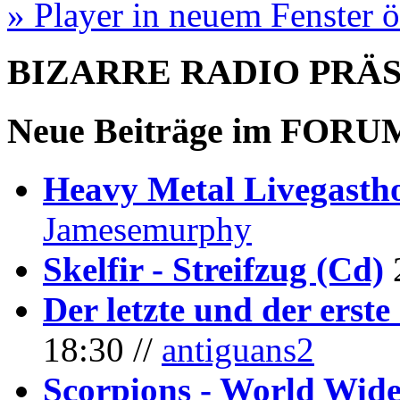
» Player in neuem Fenster 
BIZARRE RADIO
PRÄ
Neue Beiträge im
FORU
Heavy Metal Livegastho
Jamesemurphy
Skelfir - Streifzug (Cd)
Der letzte und der erste
18:30 //
antiguans2
Scorpions - World Wide