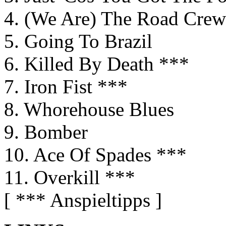
4. (We Are) The Road Crew
5. Going To Brazil
6. Killed By Death ***
7. Iron Fist ***
8. Whorehouse Blues
9. Bomber
10. Ace Of Spades ***
11. Overkill ***
[ *** Anspieltipps ]