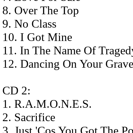
8. Over The Top
9. No Class
10. I Got Mine
11. In The Name Of Traged
12. Dancing On Your Grav
CD 2:
1. R.A.M.O.N.E.S.
2. Sacrifice
3. Just 'Cos You Got The P