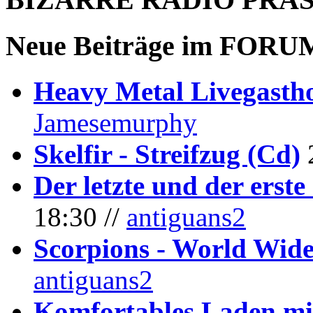
Neue Beiträge im
FORU
Heavy Metal Livegastho
Jamesemurphy
Skelfir - Streifzug (Cd)
Der letzte und der erste
18:30 //
antiguans2
Scorpions - World Wide
antiguans2
Komfortables Laden mit