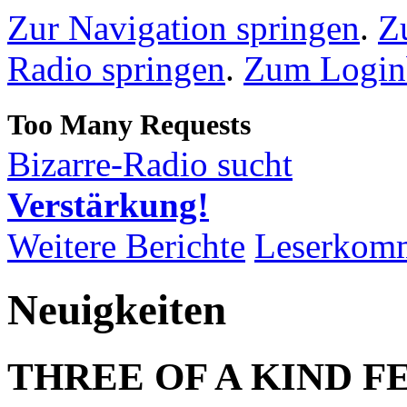
Zur Navigation springen
.
Z
Radio springen
.
Zum Loginb
Bizarre-Radio sucht
Verstärkung!
Weitere Berichte
Leserkom
Neuigkeiten
THREE OF A KIND FEST