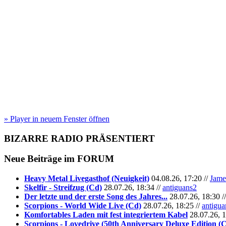
» Player in neuem Fenster öffnen
BIZARRE RADIO
PRÄSENTIERT
Neue Beiträge im
FORUM
Heavy Metal Livegasthof (Neuigkeit)
04.08.26, 17:20 //
Jame
Skelfir - Streifzug (Cd)
28.07.26, 18:34 //
antiguans2
Der letzte und der erste Song des Jahres...
28.07.26, 18:30 /
Scorpions - World Wide Live (Cd)
28.07.26, 18:25 //
antigua
Komfortables Laden mit fest integriertem Kabel
28.07.26, 1
Scorpions - Lovedrive (50th Anniversary Deluxe Edition (