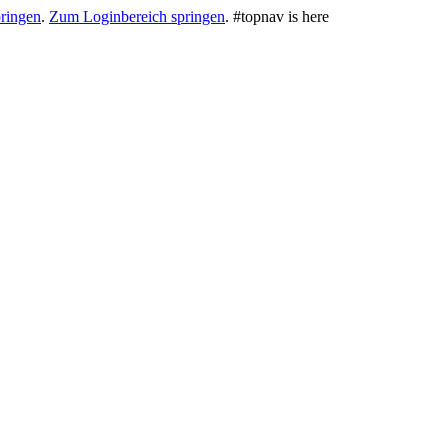
ringen
.
Zum Loginbereich springen
.
#topnav is here