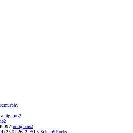
semurphy
/
antiguans2
ns2
8:09 //
antiguans2
Cd)
25.07.26, 22:51 //
SelenaSBurks