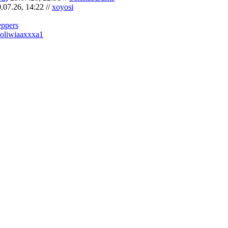
.07.26, 14:22 //
xoyosi
eppers
oliwiaaxxxa1