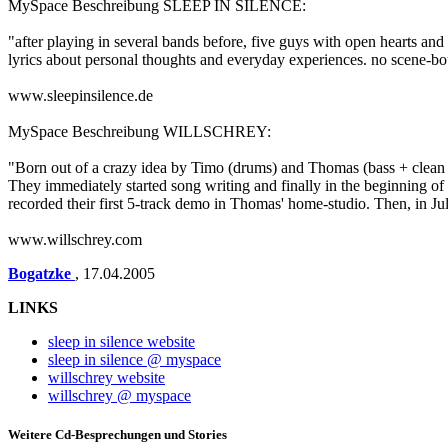
MySpace Beschreibung SLEEP IN SILENCE:
"after playing in several bands before, five guys with open hearts a
lyrics about personal thoughts and everyday experiences. no scene-boun
www.sleepinsilence.de
MySpace Beschreibung WILLSCHREY:
"Born out of a crazy idea by Timo (drums) and Thomas (bass + clean v
They immediately started song writing and finally in the beginning of 
recorded their first 5-track demo in Thomas' home-studio. Then, in July
www.willschrey.com
Bogatzke
,
17.04.2005
LINKS
sleep in silence website
sleep in silence @ myspace
willschrey website
willschrey @ myspace
Weitere Cd-Besprechungen und Stories