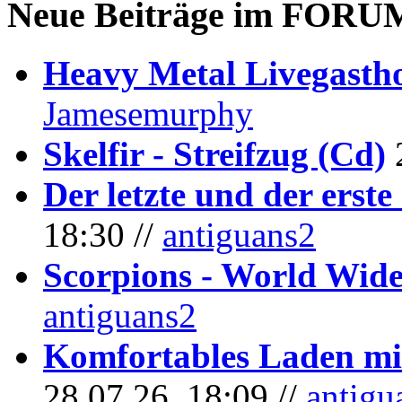
Neue Beiträge im
FORU
Heavy Metal Livegastho
Jamesemurphy
Skelfir - Streifzug (Cd)
Der letzte und der erste
18:30 //
antiguans2
Scorpions - World Wide
antiguans2
Komfortables Laden mit
28.07.26, 18:09 //
antigu