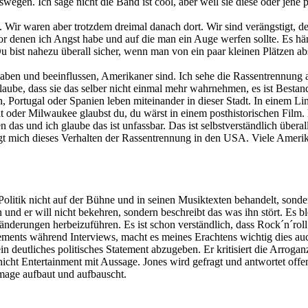
egen. Ich sage nicht die Band ist cool, aber weil sie diese oder jene po
Wir waren aber trotzdem dreimal danach dort. Wir sind verängstigt, d
or denen ich Angst habe und auf die man ein Auge werfen sollte. Es hän
 bist nahezu überall sicher, wenn man von ein paar kleinen Plätzen abs
ben und beeinflussen, Amerikaner sind. Ich sehe die Rassentrennung al
ube, dass sie das selber nicht einmal mehr wahrnehmen, es ist Bestandt
en, Portugal oder Spanien leben miteinander in dieser Stadt. In einem L
it oder Milwaukee glaubst du, du wärst in einem posthistorischen Film
 das und ich glaube das ist unfassbar. Das ist selbstverständlich überall
tigt mich dieses Verhalten der Rassentrennung in den USA. Viele Ameri
olitik nicht auf der Bühne und in seinen Musiktexten behandelt, sonder
nd er will nicht bekehren, sondern beschreibt das was ihn stört. Es b
nderungen herbeizuführen. Es ist schon verständlich, dass Rock´n´roll ni
tements während Interviews, macht es meines Erachtens wichtig dies auc
d ein deutliches politisches Statement abzugeben. Er kritisiert die Arr
nicht Entertainment mit Aussage. Jones wird gefragt und antwortet offe
Image aufbaut und aufbauscht.