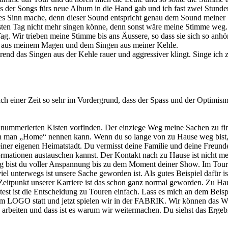
es der Songs fürs neue Album in die Hand gab und ich fast zwei Stunde
 dies Sinn mache, denn dieser Sound entspricht genau dem Sound meine
hsten Tag nicht mehr singen könne, denn sonst wäre meine Stimme weg
 Wir trieben meine Stimme bis ans Äussere, so dass sie sich so anhört
n aus meinem Magen und dem Singen aus meiner Kehle.
nd das Singen aus der Kehle rauer und aggressiver klingt. Singe ich
 nach einer Zeit so sehr im Vordergrund, dass der Spass und der Optimi
nummerierten Kisten vorfinden. Der einziege Weg meine Sachen zu fin
en man „Home“ nennen kann. Wenn du so lange von zu Hause weg bist, g
einer eigenen Heimatstadt. Du vermisst deine Familie und deine Freunde
ormationen austauschen kannst. Der Kontakt nach zu Hause ist nicht me
Tag bist du voller Anspannung bis zu dem Moment deiner Show. Im Tou
iel unterwegs ist unsere Sache geworden ist. Als gutes Beispiel dafür is
em Zeitpunkt unserer Karriere ist das schon ganz normal geworden. Zu Hau
st ist die Entscheidung zu Touren einfach. Lass es mich an dem Beispi
m LOGO statt und jetzt spielen wir in der FABRIK. Wir können das W
d arbeiten und dass ist es warum wir weitermachen. Du siehst das Ergeb