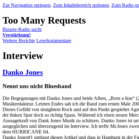
Zur Navigation springen
.
Zum Inhaltsbereich springen
.
Zum Radio sp
Bizarre-Radio sucht
Verstärkung!
Weitere Berichte
Leserkommentare
Interview
Danko Jones
Nennt uns nicht Bluesband
Die Begegnungen mit Danko Jones und beide Alben, „Born a lion“ (20
Musikredakteur. Letzten Endes sah ich die Band zum ersten Male 200
Dieses Gefühl von straightem Rock und auf den Punkt gespielter 
der linken Spur doch so richtig Spass. Während ich einen neuen Mer
Aussagekraft von Dank Jones Musik zu schätzen. Danko Jones ist umstr
ausgeglichen und überzeugend im Interview. Ich treffe Mr.Jones zw
dem HURRICANE 04.
Danko Jones#1 umfasst diesen Artikel und dass in Hamburg in der F