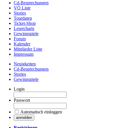
Cd-Besprechungen
VÖ Liste
Stories
Tourdaten
Ticket-Shop
Lesercharts
Gewinnspiele
Forum
Kalender
Mitglieder Liste
Impressum
Neuigkeiten
Cd-Besprechungen
Stories
Gewinnspiele
Login
Passwort
Automatisch einloggen
Registrieren