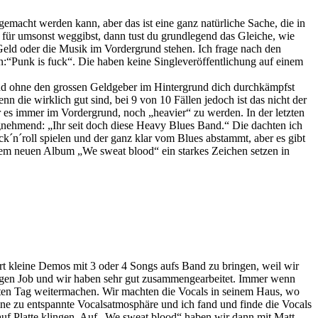
macht werden kann, aber das ist eine ganz natürliche Sache, die in
t für umsonst weggibst, dann tust du grundlegend das Gleiche, wie
 Geld oder die Musik im Vordergrund stehen. Ich frage nach den
“Punk is fuck“. Die haben keine Singleveröffentlichung auf einem
t und ohne den grossen Geldgeber im Hintergrund dich durchkämpfst
 die wirklich gut sind, bei 9 von 10 Fällen jedoch ist das nicht der
es immer im Vordergrund, noch „heavier“ zu werden. In der letzten
gnehmend: „Ihr seit doch diese Heavy Blues Band.“ Die dachten ich
k´n´roll spielen und der ganz klar vom Blues abstammt, aber es gibt
erem neuen Album „We sweat blood“ ein starkes Zeichen setzen in
t kleine Demos mit 3 oder 4 Songs aufs Band zu bringen, weil wir
artigen Job und wir haben sehr gut zusammengearbeitet. Immer wenn
sten Tag weitermachen. Wir machten die Vocals in seinem Haus, wo
ine zu entspannte Vocalsatmosphäre und ich fand und finde die Vocals
auf Platte klingen. Auf „We sweat blood“ haben wir dann mit Matt