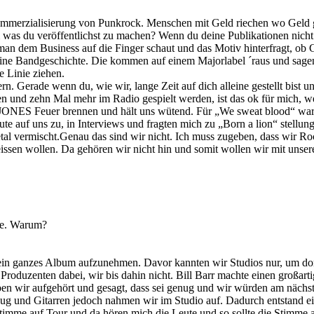
ommerzialisierung von Punkrock. Menschen mit Geld riechen wo Geld ge
dem was du veröffentlichst zu machen? Wenn du deine Publikationen nich
 man dem Business auf die Finger schaut und das Motiv hinterfragt, ob
ine Bandgeschichte. Die kommen auf einem Majorlabel ´raus und sagen:
 Linie ziehen.
rn. Gerade wenn du, wie wir, lange Zeit auf dich alleine gestellt bis
 und zehn Mal mehr im Radio gespielt werden, ist das ok für mich, wenn
 JONES Feuer brennen und hält uns wütend. Für „We sweat blood“ war 
e auf uns zu, in Interviews und fragten mich zu „Born a lion“ stellun
al vermischt.Genau das sind wir nicht. Ich muss zugeben, dass wir Roc
eissen wollen. Da gehören wir nicht hin und somit wollen wir mit uns
me. Warum?
 ein ganzes Album aufzunehmen. Davor kannten wir Studios nur, um dor
n Produzenten dabei, wir bis dahin nicht. Bill Barr machte einen groß
ben wir aufgehört und gesagt, dass sei genug und wir würden am näch
zeug und Gitarren jedoch nahmen wir im Studio auf. Dadurch entstand e
timme auf Tour und da hören mich die Leute und so sollte die Stimme 