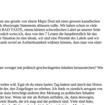
aben uns gerade von einem Major Deal mit einer grossen kanadischen
ls überzeugte Statements ablassen sollte. Wir haben schon so viele
 Mit BAD TASTE, einem kleinen schwedischen Label an unserer Seite
sslich weiss ich, dass von den 7 Leuten die hauptberuflich für das
uation ist eine ideale, wir sind eine Priorität des Labels und wir
ser Bands soviel an Aufmerksamkeit widmen können, dass man von einer
eher weniger mit politisch geschwängerten Inhalten herausstechen? Wie
werden will. Egal ob du einen harten Tag hattest und durch das Hören
er, den Zeigefinger zu erheben. Ich finde es ziemlich arrogant von
sie dazu berechtigt anderen ihre Meinung zu politischen Inhalten
er lese. Wenn sie mir als Refrain auffallen, ok, dann deswegen,
iele Bands, die ich mag und die politisch sind. Viele sind links,