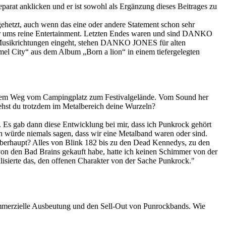
parat anklicken und er ist sowohl als Ergänzung dieses Beitrages zu
 gehetzt, auch wenn das eine oder andere Statement schon sehr
s nur ums reine Entertainment. Letzten Endes waren und sind DANKO
n Musikrichtungen eingeht, stehen DANKO JONES für alten
el City“ aus dem Album „Born a lion“ in einem tiefergelegten
uf dem Weg vom Campingplatz zum Festivalgelände. Vom Sound her
iehst du trotzdem im Metalbereich deine Wurzeln?
. Es gab dann diese Entwicklung bei mir, dass ich Punkrock gehört
ch würde niemals sagen, dass wir eine Metalband waren oder sind.
 überhaupt? Alles von Blink 182 bis zu den Dead Kennedys, zu den
 von den Bad Brains gekauft habe, hatte ich keinen Schimmer von der
lisierte das, den offenen Charakter von der Sache Punkrock."
mmerzielle Ausbeutung und den Sell-Out von Punrockbands. Wie