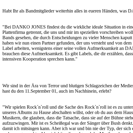
Habt Ihr als Bandmitglieder weiterhin alles in eueren Händen, was
"Bei DANKO JONES findest du die wirkliche ideale Situation in einer
Plattenfirma getrennt, die uns und mir im speziellen vorschreiben wol
Bands gesehen, die durch Entscheidungen zu vieler Menschen kaputt
haben wir nun einen Partner gefunden, der uns versteht und von dem ich
Label arbeiten, wenigstens einer seine vollen Aufmerksamkeit an DANK
brauchen diese Aufmerksamkeit. Es gibt Labels, die dir erzählen, das
intensiven Kooperation sprechen kann."
Wir sind in der Ära von Terror und blutigen Schlagzeichen der Medien
hast du den 11.September 01, auch im Nachhinein, erlebt?
"Wir spielen Rock´n`roll und die Sache des Rock`n`roll ist es zu unt
unseres Albums zu Hause abschalten willst, oder ob du aus dem Haus
Musikern, die glauben, dass die Tatsache, dass sie auf der Bühne steh
aufzuzwingen. Mir ist es Scheißegal was der Sänger über Bush denkt. 
damit ich mitsingen kann. Aber ich war und bin nie der Typ, der sich ei