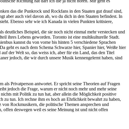
litische Richtung hat darf ich die ja nicht hören. Mir geht es
enken das die Punkrock und Rockfans in den Staaten gut drauf sind,
gt aber auch viel davon ab, wo du dich in den Staaten befindest. In
ieht. Ebenso sehr wie ich Kanada in vielen Punkten kritisiere,
s deutliches Beispiel, die sie noch nicht einmal mehr verstecken und
eil ihres Lebens geworden. Toronto ist eine multikulturelle Stadt.
inienbus kannst du von vorne bis hinten 5 verschiedene Sprachen
. Da geht es nach dem Schema Schwarze hier, Spanier hier, Weiße hier
 auf der Welt so, das weiss ich, aber für ein Land, das den Titel
kaner jedoch, die wir durch unsere Musik kennengelernt haben, sind
n als Privatperson antwortet. Er spricht seine Theorien auf Fragen
leibt jedoch die Frage, warum er nicht noch mehr und mehr seine
chts mit Politik zu tun hat, aber allein die Möglichkeit positive
h zu tun. Ich rechne ihm es hoch an Ehrlichkeit bewahrt zu haben,
oganz von Rockmusikern, die politische Themen ansprechen und
n, offen deswegen weil es seine Meinung ist und nicht offen