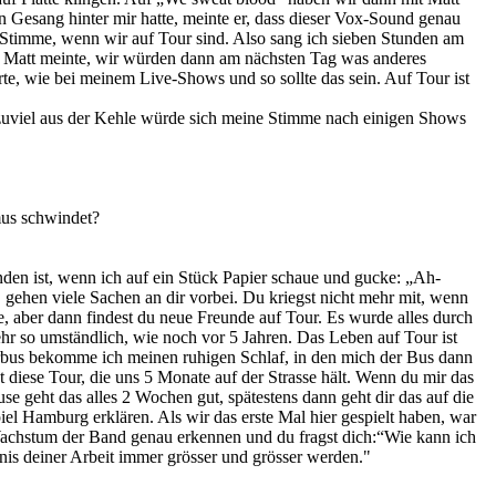
n Gesang hinter mir hatte, meinte er, dass dieser Vox-Sound genau
r Stimme, wenn wir auf Tour sind. Also sang ich sieben Stunden am
. Matt meinte, wir würden dann am nächsten Tag was anderes
e, wie bei meinem Live-Shows und so sollte das sein. Auf Tour ist
 zuviel aus der Kehle würde sich meine Stimme nach einigen Shows
smus schwindet?
den ist, wenn ich auf ein Stück Papier schaue und gucke: „Ah-
ehen viele Sachen an dir vorbei. Du kriegst nicht mehr mit, wenn
, aber dann findest du neue Freunde auf Tour. Es wurde alles durch
hr so umständlich, wie noch vor 5 Jahren. Das Leben auf Tour ist
rbus bekomme ich meinen ruhigen Schlaf, in den mich der Bus dann
t diese Tour, die uns 5 Monate auf der Strasse hält. Wenn du mir das
se geht das alles 2 Wochen gut, spätestens dann geht dir das auf die
el Hamburg erklären. Als wir das erste Mal hier gespielt haben, war
achstum der Band genau erkennen und du fragst dich:“Wie kann ich
nis deiner Arbeit immer grösser und grösser werden."