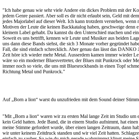
"Ich habe genau wie sehr viele Andere ein dickes Problem mit der K
jedem Genre passiert. Aber soll es dir nicht erlaubt sein, Geld mit 
jedes Majorlabel auf dieser Welt. Ich kann trotzdem verstehen, wenn
Motiven der Leute die keinen Backkatalog haben, geschweige denn e
kleinem Label gehabt. Da kannst du den Unterschied machen und eine
Soweit es uns betrifft, kennen wir Leute und Musiker aus beiden Lage
uns dann diese Bands siehst, die sich 3 Monate vorher gegründet haben
Fall, die sind einfach schrecklich. Aber genau das lässt das DANKO
Zeit höre ich wieder mehr Metal. Ausserdem kamen immer wieder Leut
wäre so ein moderner Bluesvertreter, der Blues mit Punkrock oder Met
immer noch so viele, die uns mit Bluesrockbands in einen Topf schm
Richtung Metal und Punkrock."
Auf „Born a lion“ warst du unzufrieden mit dem Sound deiner Stim
"Mit „Born a lion“ waren wir zu ersten Mal lange Zeit im Studio um
kein Geld hatten. Jede Band, die in einem Studio aufnimmt, hat eine
meine Stimme gefordert wurde, über einen langen Zeitraum, dann ha
wir unter keinem Zeitdruck standen und wir viel Zeit hatten. Schlag
einfach zu sauber. So wie du mich gerade wahrnimmst klingt meine S