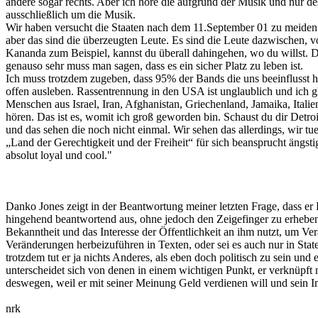
andere sogar rechts. Aber ich höre die aufgrund der Musik und nur desw
ausschließlich um die Musik.
Wir haben versucht die Staaten nach dem 11.September 01 zu meiden. 
aber das sind die überzeugten Leute. Es sind die Leute dazwischen, v
Kananda zum Beispiel, kannst du überall dahingehen, wo du willst. Du
genauso sehr muss man sagen, dass es ein sicher Platz zu leben ist.
Ich muss trotzdem zugeben, dass 95% der Bands die uns beeinflusst ha
offen ausleben. Rassentrennung in den USA ist unglaublich und ich gla
Menschen aus Israel, Iran, Afghanistan, Griechenland, Jamaika, Itali
hören. Das ist es, womit ich groß geworden bin. Schaust du dir Detro
und das sehen die noch nicht einmal. Wir sehen das allerdings, wir tuen
„Land der Gerechtigkeit und der Freiheit“ für sich beansprucht ängs
absolut loyal und cool."
Danko Jones zeigt in der Beantwortung meiner letzten Frage, dass er P
hingehend beantwortend aus, ohne jedoch den Zeigefinger zu erheben u
Bekanntheit und das Interesse der Öffentlichkeit an ihm nutzt, um Verä
Veränderungen herbeizuführen in Texten, oder sei es auch nur in Sta
trotzdem tut er ja nichts Anderes, als eben doch politisch zu sein un
unterscheidet sich von denen in einem wichtigen Punkt, er verknüpft 
deswegen, weil er mit seiner Meinung Geld verdienen will und sein 
nrk