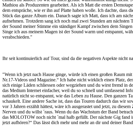
Mathiou als Produzenten gearbeitet. Als ich Matt die ersten Demotap
dem entspräche, wie er ihn auf Platte haben wolle. Ich dachte, dass
Stück das ganze Album ein. Danach sagte ich Matt, dass ich am näc
aufnehmen. Trotzdem sang ich noch mal zwei Stunden am nächsten Tag.
der Sound meiner Stimme ein ständiger Kampf zwischen dem Singe
Singe ich aus meinem Magen ist der Sound warm und entspannt, währe
verabschieden."
Ihr seit kontinuierlich auf Tour, sind da die negativen Aspekte nicht
"Wenn ich jetzt nach Hause ginge, würde ich einen großen Raum mit 
Nr.17-Videos und Magazine.“ Ich habe nicht wirklich einen Platz, d
sich einige Läden schliessen oder wegziehen und du wirst fremd in d
das Medium Internet einfacher, weil du so schnell und umfassend Inf
natürlich nicht so entspannt, wie das Leben zu Hause. Den ganzen 
schaukelt. Eine andere Sache ist, dass das Touren dadurch das wir sov
vor 3 Jahren erzählt hättest, wäre ich ausgerastet und jetzt, zu dies
Nerven und du willst ´raus. Wenn du das Wachstum der Band betrachte
das MOLOTOW noch nicht ´mal halb gefüllt. Der nächste Gig fand i
jetzt aufhören?“ Das lässt dich mehr und mehr an dir und deiner Ban