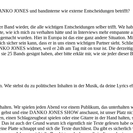
 DANKO JONES und bandinterne wie externe Entscheidungen betrifft?
 Band wieder, die alle wichtigen Entscheidungen selber trifft. Wir h
lte, wie ich mich zu verhalten hätte und in Interviews mehr entspannte a
 gemacht wurden. Hier in Europa ist das eine ganz andere Situation.
 sicher sein kann, dass er in uns einen wichtigen Partner sieht. Schlie
O JONES widmet, weil er 24h am Tag mit on tour ist. Die derzeitige Sit
s sie 25 Bands gesignt haben, aber bitte erklär mir, wie sie jeder die
. Wie stehst du zu politischen Inhalten in der Musik, da deine Lyrics 
erhalten. Wir spielen jeden Abend vor einem Publikum, das unterhalten 
 gehst und eine DANKO JONES SHOW anschaust, ist unser Platz nicht d
en, einen Schlagzeugbeat spielen oder eine Gitarre in der Hand halten, 
Das ist auch der Grund warum ich eigentlich nie Texte gelesen habe od
ne Platte schnappt und sich die Texte durchliest. Da gibt es sicherlich v