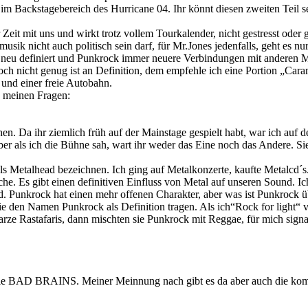
m Backstagebereich des Hurricane 04. Ihr könnt diesen zweiten Teil se
 Zeit mit uns und wirkt trotz vollem Tourkalender, nicht gestresst oder
usik nicht auch politisch sein darf, für Mr.Jones jedenfalls, geht e
tal neu definiert und Punkrock immer neuere Verbindungen mit andere
 nicht genug ist an Definition, dem empfehle ich eine Portion „Caram
und einer freie Autobahn.
e meinen Fragen:
hen. Da ihr ziemlich früh auf der Mainstage gespielt habt, war ich a
ber als ich die Bühne sah, wart ihr weder das Eine noch das Andere. S
ls Metalhead bezeichnen. Ich ging auf Metalkonzerte, kaufte Metalcd´s
he. Es gibt einen definitiven Einfluss von Metal auf unseren Sound. I
nd. Punkrock hat einen mehr offenen Charakter, aber was ist Punkrock
die den Namen Punkrock als Definition tragen. Als ich“Rock for light“
arze Rastafaris, dann mischten sie Punkrock mit Reggae, für mich signa
 die BAD BRAINS. Meiner Meinnung nach gibt es da aber auch die ko