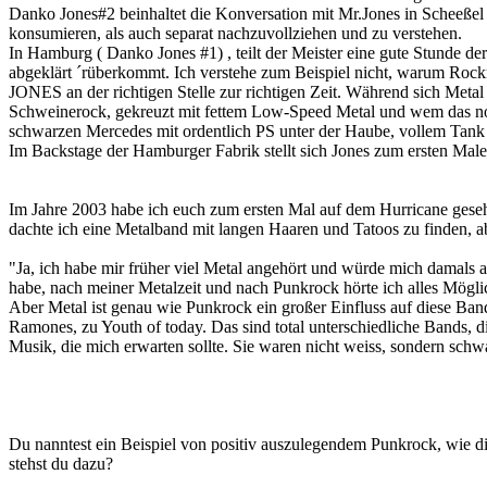
Danko Jones#2 beinhaltet die Konversation mit Mr.Jones in Scheeßel i
konsumieren, als auch separat nachzuvollziehen und zu verstehen.
In Hamburg ( Danko Jones #1) , teilt der Meister eine gute Stunde der
abgeklärt ´rüberkommt. Ich verstehe zum Beispiel nicht, warum Rockm
JONES an der richtigen Stelle zur richtigen Zeit. Während sich Me
Schweinerock, gekreuzt mit fettem Low-Speed Metal und wem das noch
schwarzen Mercedes mit ordentlich PS unter der Haube, vollem Tank 
Im Backstage der Hamburger Fabrik stellt sich Jones zum ersten Mal
Im Jahre 2003 habe ich euch zum ersten Mal auf dem Hurricane gese
dachte ich eine Metalband mit langen Haaren und Tatoos zu finden, a
"Ja, ich habe mir früher viel Metal angehört und würde mich damals a
habe, nach meiner Metalzeit und nach Punkrock hörte ich alles Möglic
Aber Metal ist genau wie Punkrock ein großer Einfluss auf diese Ba
Ramones, zu Youth of today. Das sind total unterschiedliche Bands, 
Musik, die mich erwarten sollte. Sie waren nicht weiss, sondern schw
Du nanntest ein Beispiel von positiv auszulegendem Punkrock, wie
stehst du dazu?