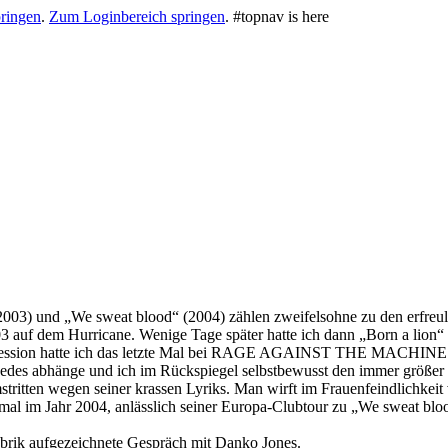
ringen
.
Zum Loginbereich springen
.
#topnav is here
03) und „We sweat blood“ (2004) zählen zweifelsohne zu den erfreuli
3 auf dem Hurricane. Wenige Tage später hatte ich dann „Born a lion“
Agression hatte ich das letzte Mal bei RAGE AGAINST THE MACHINE 
cedes abhänge und ich im Rückspiegel selbstbewusst den immer größer
itten wegen seiner krassen Lyriks. Man wirft im Frauenfeindlichkeit vo
eimal im Jahr 2004, anlässlich seiner Europa-Clubtour zu „We sweat b
abrik aufgezeichnete Gespräch mit Danko Jones.