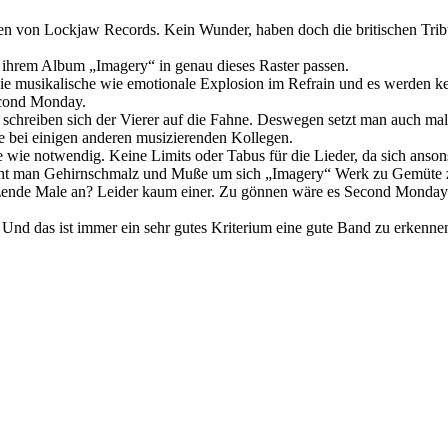
en von Lockjaw Records. Kein Wunder, haben doch die britischen Tribu
ihrem Album „Imagery“ in genau dieses Raster passen.
f die musikalische wie emotionale Explosion im Refrain und es werden k
econd Monday.
chreiben sich der Vierer auf die Fahne. Deswegen setzt man auch mal g
wie bei einigen anderen musizierenden Kollegen.
wie notwendig. Keine Limits oder Tabus für die Lieder, da sich ansons
ucht man Gehirnschmalz und Muße um sich „Imagery“ Werk zu Gemüte z
utzende Male an? Leider kaum einer. Zu gönnen wäre es Second Monday 
nd das ist immer ein sehr gutes Kriterium eine gute Band zu erkenne