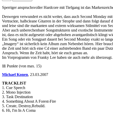
Sperriger anspruchsvoller Hardcore mit Tiefgang ist das Markenzeich
Deswegen verwundert es nicht weiter, dass auch Second Monday mit 
Vertrackte, halbcleane Gitarren in der Strophe und dann folgt darau
und leise sind die markanten und extrem wirksamen Stilmittel von S
Aber auch unberechenbare Songstrukturen und exotische Instrumente s
ist, dass es nicht aufgesetzt oder abgehoben avantgardistisch klingt 
Ein Song oder ein Songpart dauert bei Second Monday exakt so lange 
„Imagery“ ist sicherlich kein Album zum Nebenbei hören. Hier bra
die Zeit und hört sich eine Cd einer aufstrebenden Band ein paar D
Anspruch. Wenn ihr Zeit habt, hört sie euch genau an.
Im Vorprogramm von Franky Lee haben sie auch mehr als überzeugt. U
11
Punkte
(von max. 15)
Michael Konen
,
23.03.2007
TRACKLIST
1. Cue Speech
2. Mono Injection
3. Task Destination
4. Something About A Forest-Fire
5. Create, Destroy,Rebuild.
6. Hi, I'm In A Coma