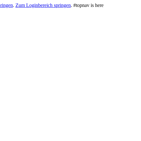
ringen
.
Zum Loginbereich springen
.
#topnav is here