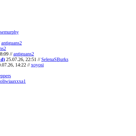
semurphy
/
antiguans2
ns2
8:09 //
antiguans2
Cd)
25.07.26, 22:51 //
SelenaSBurks
.07.26, 14:22 //
xoyosi
eppers
oliwiaaxxxa1