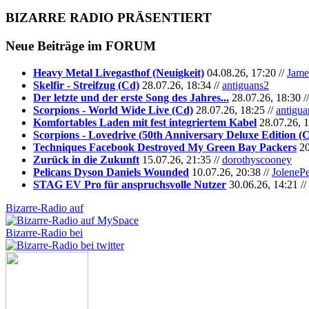
BIZARRE RADIO
PRÄSENTIERT
Neue Beiträge im
FORUM
Heavy Metal Livegasthof (Neuigkeit)
04.08.26, 17:20 //
Jame
Skelfir - Streifzug (Cd)
28.07.26, 18:34 //
antiguans2
Der letzte und der erste Song des Jahres...
28.07.26, 18:30 /
Scorpions - World Wide Live (Cd)
28.07.26, 18:25 //
antigua
Komfortables Laden mit fest integriertem Kabel
28.07.26, 1
Scorpions - Lovedrive (50th Anniversary Deluxe Edition (
Techniques Facebook Destroyed My Green Bay Packers
20
Zurück in die Zukunft
15.07.26, 21:35 //
dorothyscooney
Pelicans Dyson Daniels Wounded
10.07.26, 20:38 //
JoleneP
STAG EV Pro für anspruchsvolle Nutzer
30.06.26, 14:21 //
Bizarre-Radio auf
Bizarre-Radio bei