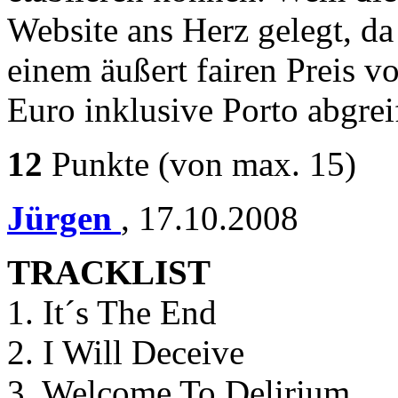
Website ans Herz gelegt, d
einem äußert fairen Preis v
Euro inklusive Porto abgrei
12
Punkte
(von max. 15)
Jürgen
,
17.10.2008
TRACKLIST
1. It´s The End
2. I Will Deceive
3. Welcome To Delirium