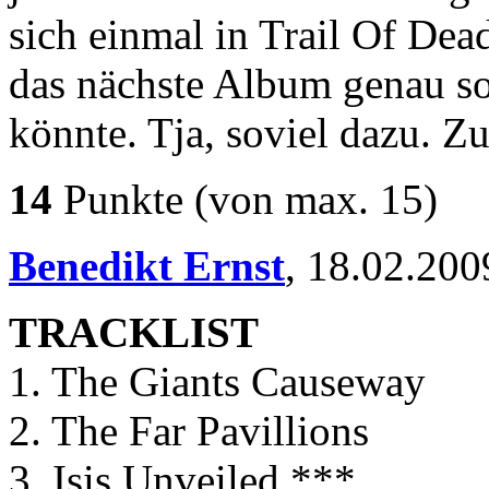
sich einmal in Trail Of Dead
das nächste Album genau so 
könnte. Tja, soviel dazu. Z
14
Punkte
(von max. 15)
Benedikt Ernst
,
18.02.200
TRACKLIST
1. The Giants Causeway
2. The Far Pavillions
3. Isis Unveiled ***