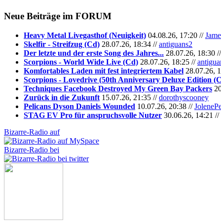
Neue Beiträge im
FORUM
Heavy Metal Livegasthof (Neuigkeit)
04.08.26, 17:20 //
Jame
Skelfir - Streifzug (Cd)
28.07.26, 18:34 //
antiguans2
Der letzte und der erste Song des Jahres...
28.07.26, 18:30 /
Scorpions - World Wide Live (Cd)
28.07.26, 18:25 //
antigua
Komfortables Laden mit fest integriertem Kabel
28.07.26, 1
Scorpions - Lovedrive (50th Anniversary Deluxe Edition (
Techniques Facebook Destroyed My Green Bay Packers
20
Zurück in die Zukunft
15.07.26, 21:35 //
dorothyscooney
Pelicans Dyson Daniels Wounded
10.07.26, 20:38 //
JoleneP
STAG EV Pro für anspruchsvolle Nutzer
30.06.26, 14:21 //
Bizarre-Radio auf
Bizarre-Radio bei