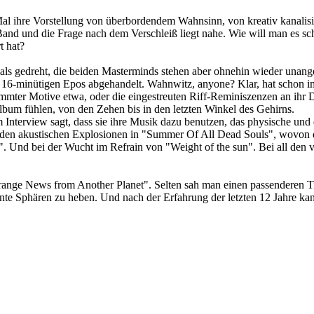
 Mal ihre Vorstellung von überbordendem Wahnsinn, von kreativ kanalis
r Band und die Frage nach dem Verschleiß liegt nahe. Wie will man es 
t hat?
s gedreht, die beiden Masterminds stehen aber ohnehin wieder unangef
n, 16-minütigen Epos abgehandelt. Wahnwitz, anyone? Klar, hat schon im
stimmter Motive etwa, oder die eingestreuten Riff-Reminiszenzen an ih
Album fühlen, von den Zehen bis in den letzten Winkel des Gehirns.
nterview sagt, dass sie ihre Musik dazu benutzen, das physische und 
 den akustischen Explosionen in "Summer Of All Dead Souls", wovon di
. Und bei der Wucht im Refrain von "Weight of the sun". Bei all den 
range News from Another Planet". Selten sah man einen passenderen Ti
hnte Sphären zu heben. Und nach der Erfahrung der letzten 12 Jahre kan