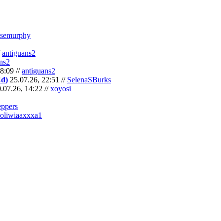
semurphy
/
antiguans2
ns2
8:09 //
antiguans2
Cd)
25.07.26, 22:51 //
SelenaSBurks
.07.26, 14:22 //
xoyosi
eppers
oliwiaaxxxa1