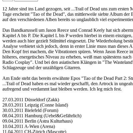
12 Jahre sind ins Land gezogen, seit ...Trail of Dead uns zum ersten
Tage erscheint "Tao of the Dead", das mittlerweile siebte Album de
auf den verschiedenen Alben bereits so unglaublich viel experimentier
Das Bandkarussell um Jason Reece und Conrad Keely hat sich abermal
Kapitel A bis P. Die Kapitel L bis P werden hierbei in einem einzige
werden auch hier gezielt Stilmittel eingesetzt. Die Wiederholung be
Analyse verbietet sich jedoch, denn in erster Linie muss man dieses 
Den Kopf frei machem, die Vibrationen spüren. Wenn Jason Reece im I
höheres, energetisches Niveau zu erheben, weiß man spätestens nach
Radio Cosplay". Und bei den asiatischen Klängen in "The Wasteland"
Schlagzeuge und der unzähligen Gitarren.
Am Ende steht das bereits erwähnte Epos "Tao of the Dead Part 2: St
...Trail of Dead haben es mal wieder geschafft, den Artrock in ungea
aufregend und verdammt laut bleiben werden. Ich leg mich fest.
27.03.2011 Düsseldorf (Zakk)
28.03.2011 Leipzig (Conne Island)
30.03.2011 Bielefeld (Forum)
08.04.2011 Hamburg (Uebel&Gefährlich)
09.04.2011 Berlin (Astra Kulturhaus)
10.04.2011 A-Wien (Arena)
11.04.2011 CH-Zürich (Mascotte)