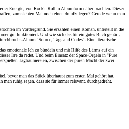
ierter Energie, von Rock'n'Roll in Albumform näher brachten. Dieser
schaffen, zum siebten Mal noch einen draufzulegen? Gerade wenn man
ochten im Vordergrund. Sie erzählen einen Roman, unterteilt in die
mer gut funktioniert. Und wie sich das für ein gutes Buch gehört,
r Durchbruchs-Album "Source, Tags and Codes". Eine literarische
das emotionale Ich zu bündeln und mit Hilfe des Lärms auf ein
eser Irre da redet. Und beim Einsatz der Space-Orgeln in "Pure
verspielten Tagträumereien, zwischen der puren Macht der zwei
tel, bevor man das Stück überhaupt zum ersten Mal gehört hat.
n man ruhig sagen, dass sie für immer relevant, durchgedreht,