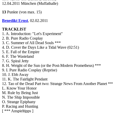
12.04.2011 München (Muffathalle)
13
Punkte
(von max. 15)
Benedikt Ernst
,
02.02.2011
TRACKLIST
1. A. Introduction: "Let's Experiment"
2. B. Pure Radio Cosplay
3. C. Summer of All Dead Souls ***
4. D. Cover the Days Like a Tidal Wave (02:51)
5. E. Fall of the Empire
6. F. The Wasteland
7. G. Spiral Jetty
8. H. Weight of the Sun (or the Post-Modern Prometheus) ***
9. I. Pure Radio Cosplay (Reprise)
10. J. Ebb Away
11. K. The Fairlight Pendant
12. Tao of the Dead Part two: Strange News From Another Planet **
L. Know Your Honor
M. Rule by Being Just
N. The Ship Impossible
O. Strange Epiphany
P. Racing and Hunting
[ *** Anspieltipps ]