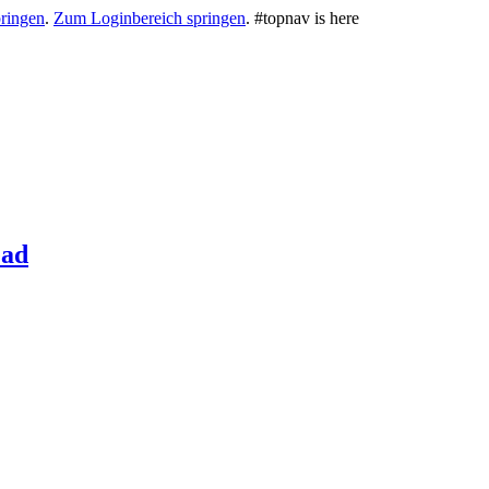
ringen
.
Zum Loginbereich springen
.
#topnav is here
ead