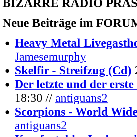
BIZARRE RADIO
PRÄ
Neue Beiträge im
FORU
Heavy Metal Livegastho
Jamesemurphy
Skelfir - Streifzug (Cd)
Der letzte und der erste
18:30 //
antiguans2
Scorpions - World Wide
antiguans2