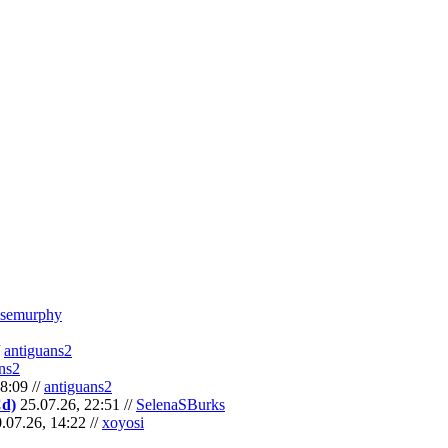
semurphy
/
antiguans2
ns2
8:09 //
antiguans2
Cd)
25.07.26, 22:51 //
SelenaSBurks
.07.26, 14:22 //
xoyosi