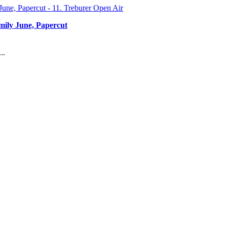
mily June, Papercut
..