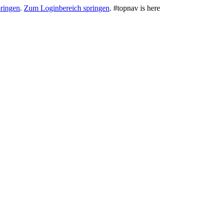
ringen
.
Zum Loginbereich springen
.
#topnav is here