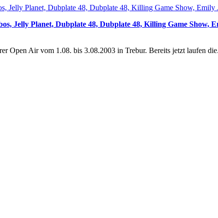
os, Jelly Planet, Dubplate 48, Dubplate 48, Killing Game Show, E
er Open Air vom 1.08. bis 3.08.2003 in Trebur. Bereits jetzt laufen die.