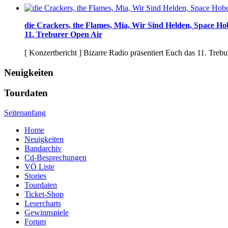
die Crackers, the Flames, Mia, Wir Sind Helden, Space Hob
11. Treburer Open Air
[ Konzertbericht ]
Bizarre Radio präsentiert Euch das 11. Trebur
Neuigkeiten
Tourdaten
Seitenanfang
Home
Neuigkeiten
Bandarchiv
Cd-Besprechungen
VÖ Liste
Stories
Tourdaten
Ticket-Shop
Lesercharts
Gewinnspiele
Forum