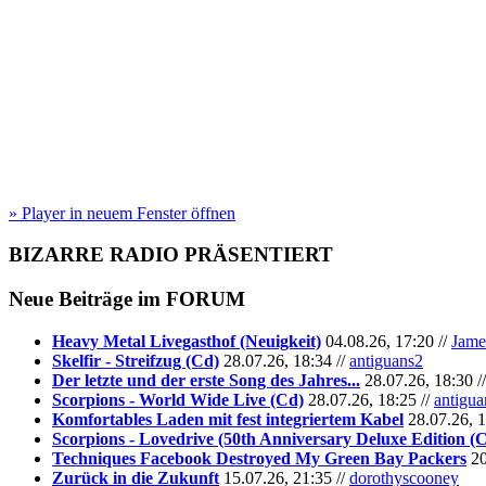
» Player in neuem Fenster öffnen
BIZARRE RADIO
PRÄSENTIERT
Neue Beiträge im
FORUM
Heavy Metal Livegasthof (Neuigkeit)
04.08.26, 17:20 //
Jame
Skelfir - Streifzug (Cd)
28.07.26, 18:34 //
antiguans2
Der letzte und der erste Song des Jahres...
28.07.26, 18:30 /
Scorpions - World Wide Live (Cd)
28.07.26, 18:25 //
antigua
Komfortables Laden mit fest integriertem Kabel
28.07.26, 1
Scorpions - Lovedrive (50th Anniversary Deluxe Edition (
Techniques Facebook Destroyed My Green Bay Packers
20
Zurück in die Zukunft
15.07.26, 21:35 //
dorothyscooney