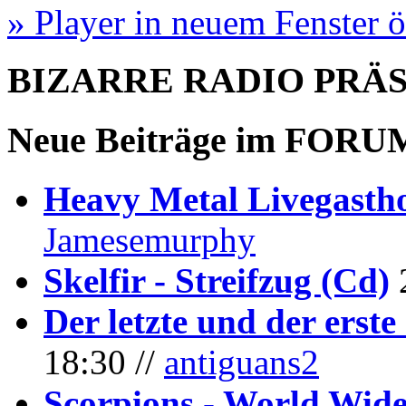
» Player in neuem Fenster 
BIZARRE RADIO
PRÄ
Neue Beiträge im
FORU
Heavy Metal Livegastho
Jamesemurphy
Skelfir - Streifzug (Cd)
Der letzte und der erste
18:30 //
antiguans2
Scorpions - World Wide