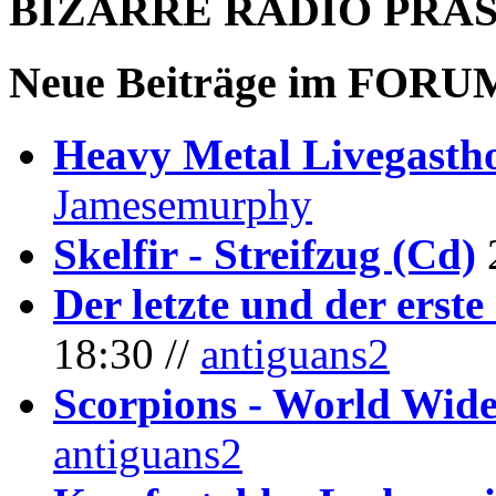
BIZARRE RADIO
PRÄ
Neue Beiträge im
FORU
Heavy Metal Livegastho
Jamesemurphy
Skelfir - Streifzug (Cd)
Der letzte und der erste
18:30 //
antiguans2
Scorpions - World Wide
antiguans2