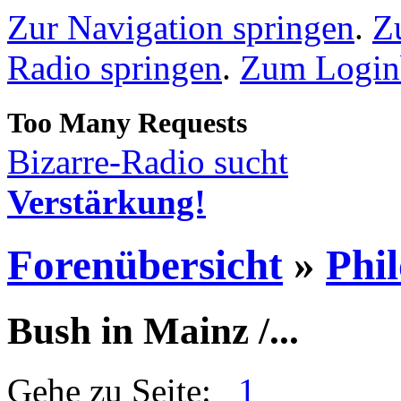
Zur Navigation springen
.
Z
Radio springen
.
Zum Loginb
Bizarre-Radio sucht
Verstärkung!
Forenübersicht
»
Phi
Bush in Mainz /...
Gehe zu Seite:
1