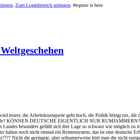
ringen
.
Zum Loginbereich springen
.
#topnav is here
 Weltgeschehen
ird teurer, die Arbeitslosenquote geht hoch, die Politik bringt nix, die 
ungshilfe? KÖNNEN DEUTSCHE EIGENTLICH NUR RUMJAMMERN???? Anla
s Landes besonders gefällt sich ihre Lage so schwarz wie möglich zu m
änder haben noch nicht einmal ein Rentensystem, das ist eine deutsche 
???? Nicht die geringste, aber seltsamerweise hört man die nicht rumj