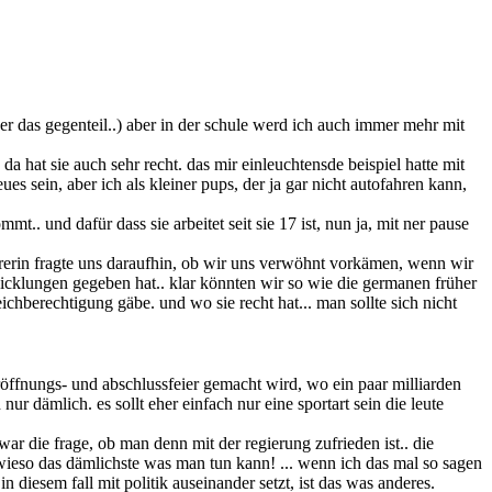
er das gegenteil..) aber in der schule werd ich auch immer mehr mit
da hat sie auch sehr recht. das mir einleuchtensde beispiel hatte mit
s sein, aber ich als kleiner pups, der ja gar nicht autofahren kann,
 und dafür dass sie arbeitet seit sie 17 ist, nun ja, mit ner pause
ehrerin fragte uns daraufhin, ob wir uns verwöhnt vorkämen, wenn wir
entwicklungen gegeben hat.. klar könnten wir so wie die germanen früher
ichberechtigung gäbe. und wo sie recht hat... man sollte sich nicht
eröffnungs- und abschlussfeier gemacht wird, wo ein paar milliarden
 dämlich. es sollt eher einfach nur eine sportart sein die leute
ar die frage, ob man denn mit der regierung zufrieden ist.. die
 sowieso das dämlichste was man tun kann! ... wenn ich das mal so sagen
n diesem fall mit politik auseinander setzt, ist das was anderes.