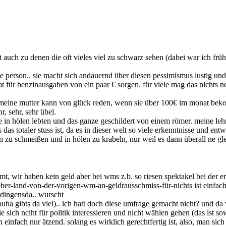
auch zu denen die oft vieles viel zu schwarz sehen (dabei war ich früh
le person.. sie macht sich andauernd über diesen pessimismus lustig und 
für benzinausgaben von ein paar € sorgen. für viele mag das nichts neue
eine mutter kann von glück reden, wenn sie über 100€ im monat bekommt..
, sehr, sehr übel.
die in hölen lebten und das ganze geschildert von einem römer. meine l
s das totaler stuss ist, da es in dieser welt so viele erkenntnisse und 
en zu schmeißen und in hölen zu krabeln, nur weil es dann überall ne gle
mt, wir haben kein geld aber bei wms z.b. so riesen spektakel bei der 
r-land-von-der-vorigen-wm-an-geldrausschmiss-für-nichts ist einfach nur
tdingensda.. wurscht
ha gibts da viel).. ich hatt doch diese umfrage gemacht nicht? und da w
sie sich nciht für politik interessieren und nicht wählen gehen (das ist
nfach nur ätzend. solang es wirklich gerechtfertig ist, also, man sich i