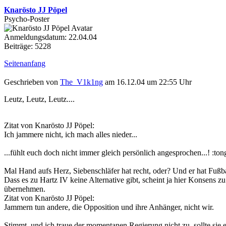
Knarösto JJ Pöpel
Psycho-Poster
Anmeldungsdatum: 22.04.04
Beiträge: 5228
Seitenanfang
Geschrieben von
The_V1k1ng
am 16.12.04 um 22:55 Uhr
Leutz, Leutz, Leutz....
Zitat von Knarösto JJ Pöpel:
Ich jammere nicht, ich mach alles nieder...
...fühlt euch doch nicht immer gleich persönlich angesprochen...! :ton
Mal Hand aufs Herz, Siebenschläfer hat recht, oder? Und er hat Fußba
Dass es zu Hartz IV keine Alternative gibt, scheint ja hier Konsens 
übernehmen.
Zitat von Knarösto JJ Pöpel:
Jammern tun andere, die Opposition und ihre Anhänger, nicht wir.
Stimmt, und ich traue der momentanen Regierung nicht zu, sollte sie