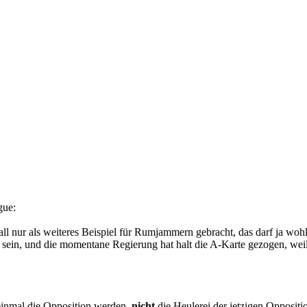
gue:
ll nur als weiteres Beispiel für Rumjammern gebracht, das darf ja wohl
zu sein, und die momentane Regierung hat halt die A-Karte gezogen, wei
 einmal die Opposition werden,
nicht
die Heulerei der jetzigen Oppositio