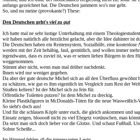
anfangs gezeichnet hat. Die Deutschen jammern wo's nur geht.
So, und nu meine (provokante?) These:
Den Deutschen geht's
viel zu gut
Ich hatte mal ne sehr lustige Unterhaltung mit einem Theologiestudent
wir haben natürlich alle herzlichst gelacht, aber die Idee dahinter ist 
Die Deutschen haben ein Rentensystem, Sozialhilfe, eine kostenlose 
werden mit der Zeit behäbig, faul, gemütlich, und wollen immer mehr
irgendwann, dass es zuviel ist, was er seinen lieben Bürgern in den 
weggenommen.
Stimmt aber nicht, wenn man mal drüber nachdenkt.
Ihnen wird nur weniger gegeben.
Da aber der gute deutsche Michel sich an all den Überfluss gewöhnt 
zu schätzen, wie gut es ihm eigentlich im Vergleich zum Rest der Wel
Straßen kehren? Ist der Michel sich zu fein für.
Öffentliche Toiletten putzen? Ist dem Michel zu dreckig.
Kleine Plastikfiguren in McDonalds-Tüten für die neue Wasweißich-
So sieht's doch aus!
Und für die schlauen Köpfe unter euch, die gleich ankommen und sag
Einsatz zeigen, blooooß nicht zu viel Ehrgeiz vortäuschen, man könn
Da setzt man sich doch lieber vor die Glotze. Und schaut Fußball. Un
Sohne Scheiße...
Im Himmel fehlen all die interessanten Leute.