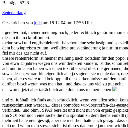
Beiträge: 5228
Seitenanfang
Geschrieben von
julia
am 18.12.04 um 17:55 Uhr
irgendwo hat, meiner meinung nach, jeder recht. ich gehör im moment 
diesem thema konfrontiert.
meine sowi und englischlehrerin ist schon eine sehr lustig und speziel
dem benzinpreisen zu tun, weil diese preisveränderung ja nur im monat 
fiel mir das gar nicht auf.
unsere rentenreform ist meiner meinung nach trotzdem für den popo. m
von etwa 15 jahren wegen uns wunderbaren kindern, ist das schon sehr
ach und in latein haben wir einen text übersetzt über die germanen, 
sowas lesen, woraufhin eigentlich alle ja sagten.. sie meinte dann, das
leben, aber es wäre total bekloppt all diese erkenntnisse auf den hauf
darüber beschweren was man hat.. und dass es uns viel zu gut geht.
das waren jetzt aber tatsächlich anekdoten aus meinem leben
und zu fußball: ich finds auch schrecklich, wenn von allen seiten kom
rausgeschmissen werden... dieses pompöse wir-übertreffen-das-gastgebe
verbindet.. und öhm.. SPAß bereitet und nicht nur von ergeiz gespick
uha SO! Nur noch eine sache die mir spontan zu dem thema einfällt (bu
mehrheit hatte nein gesagt, aber die mehrheit hatte auch gesagt, dass 
darf) und wenn man sowas sieht, ist dieses dauernde jammern wirklich ei