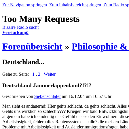
Zur Navigation springen
.
Zum Inhaltsbereich springen
.
Zum Radio sp
Bizarre-Radio sucht
Verstärkung!
Forenübersicht
»
Philosophie &
Deutschland...
Gehe zu Seite:
1
,
2
Weiter
Deutschland Jammerlappenland?!?!?
Geschrieben von
Siebenschläfer
am 16.12.04 um 16:57 Uhr
Man sieht es andauernd: Hier gehts schlecht, da gehts schlecht. Alles w
Gehts uns wirklich so schlecht???? Kriegen wir bald Entwickl
allgemein habe ich eindeutig das Gefühl das es den Einwohnern diese
Arbeitslosigkeit, fehlerhaftes Rentensystem ... hallo? die meisten L
Probleme mit Arbeitslosigkeit und Ausländerimmigrationsfragen haben