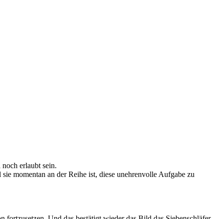
 noch erlaubt sein.
l sie momentan an der Reihe ist, diese unehrenvolle Aufgabe zu
n fortzusetzen. Und das bestätigt wieder das Bild das Siebenschläfer