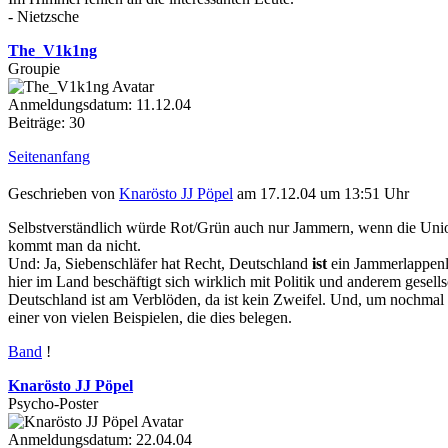
- Nietzsche
The_V1k1ng
Groupie
Anmeldungsdatum: 11.12.04
Beiträge: 30
Seitenanfang
Geschrieben von
Knarösto JJ Pöpel
am 17.12.04 um 13:51 Uhr
Selbstverständlich würde Rot/Grün auch nur Jammern, wenn die Union
kommt man da nicht.
Und: Ja, Siebenschläfer hat Recht, Deutschland
ist
ein Jammerlappenl
hier im Land beschäftigt sich wirklich mit Politik und anderem gese
Deutschland ist am Verblöden, da ist kein Zweifel. Und, um nochmal z
einer von vielen Beispielen, die dies belegen.
Band
!
Knarösto JJ Pöpel
Psycho-Poster
Anmeldungsdatum: 22.04.04