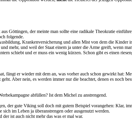
 aus Göttingen, der meinte man sollte eine radikale Theokratie einführe
doch folgende.
Ausbildung, Krankenversicherung und allen Mist von dem die Kinder im
 und mehr, und weil der Staat einem ja unter die Arme greift, wenn man
Hintern schiebt und er muss ein wenig kürzen. Schon gibt es einen riese
hat, fängt er wieder mit dem an, was vorher auch schon gewirkt hat: M
t geht. Aber nein, es werden immer nur die beachtet, denen es noch bes
Werbekampagne abfüllen? Ist dem Michel zu anstrengend.
en, der gute Viking soll doch mit gutem Beispiel vorangehen: Klar, i
te sich im Leben ja überanstrengen oder ausgenutzt werden.
d der ist auch nicht mehr das was er mal war.