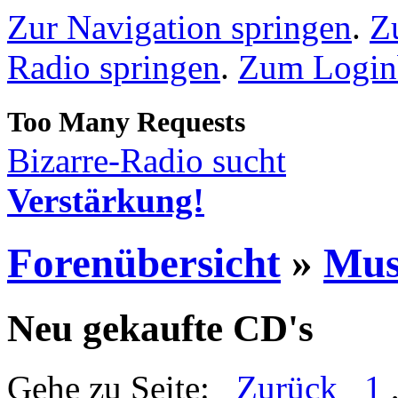
Zur Navigation springen
.
Z
Radio springen
.
Zum Loginb
Bizarre-Radio sucht
Verstärkung!
Forenübersicht
»
Mus
Neu gekaufte CD's
Gehe zu Seite:
Zurück
1