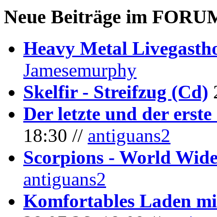
Neue Beiträge im
FORU
Heavy Metal Livegastho
Jamesemurphy
Skelfir - Streifzug (Cd)
Der letzte und der erste
18:30 //
antiguans2
Scorpions - World Wide
antiguans2
Komfortables Laden mit