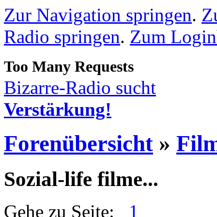
Zur Navigation springen
.
Z
Radio springen
.
Zum Loginb
Bizarre-Radio sucht
Verstärkung!
Forenübersicht
»
Fil
Sozial-life filme...
Gehe zu Seite:
1