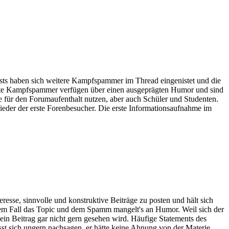
Posts haben sich weitere Kampfspammer im Thread eingenistet und die
nzelte Kampfspammer verfügen über einen ausgeprägten Humor und sind
 für den Forumaufenthalt nutzen, aber auch Schüler und Studenten.
der der erste Forenbesucher. Die erste Informationsaufnahme im
esse, sinnvolle und konstruktive Beiträge zu posten und hält sich
edem Fall das Topic und dem Spamm mangelt's an Humor. Weil sich der
ein Beitrag gar nicht gern gesehen wird. Häufige Statements des
t sich ungern nachsagen, er hätte keine Ahnung von der Materie.