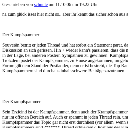
Geschrieben von
schnute
am 11.10.06 um 19:22 Uhr
na zum glück isses hier nicht so...aber ihr kennt das sicher schon aus 
Der Kampfspammer
Souverän betritt er jeden Thread und hat sofort ein Statement parat
Diskussion an sich gerissen. Hin + wieder kann's passieren, dass d
in der Lage, bei anderen Postern Sympathien zu gewinnen. Kampfspam
Trotzdem postet der Kampfspammer, zu Hause angekommen, umgehend b
Forum gilt dem Stand der Postladder, denn er ist bestrebt, die Top R
Kampfspammern sind durchaus inhaltsschwere Beiträge zuzutrauen.
Der Krampfspammer
Sein Erzfeind ist der Kampfspammer, denn auch der Krampfspammer wil
nur im offenen Bereich auf. Auch er spammt in jeden Thread rein, u
Krampfspammer das Topic gar nicht erst durchliest (vor allem, wenn's
Krampfspammers sind ?******-Thread schließen!?. Postings des Kramp