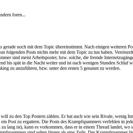
andern foren...
, das gerade noch mit dem Topic übereinstimmt. Nach einigen weiteren 
ie nun folgenden Posts nichts mehr mit dem Topic zu tun haben. Verei
mer sind meist Arbeitsposter, bzw. solche, die fremde Internetzugänge
is spät in die Nacht weiter und ist nach wenigen Stunden Schlaf wie
anking zu anzuführen, bzw. unter den ersten 5 genannt zu werden.
l zu den Top Postern zählen. Er hat auch wie sein Rivale, wenig Inter
m ein Post zu ergattern. Die Posts des Krampfspammers verfehlen in j
 zu lang ist), kann es vorkommen, dass er in einem Thread landet, wo s
fspammers sind selten länger als eine Zeile. Der Krampfspammer läss