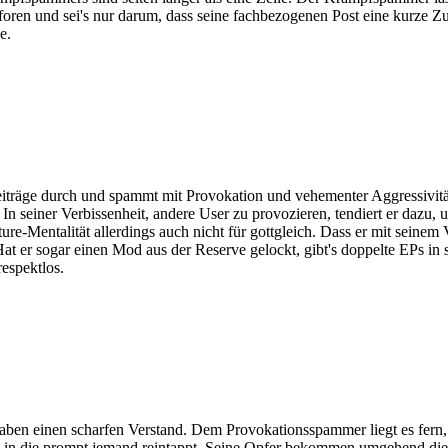
ntforen und sei's nur darum, dass seine fachbezogenen Post eine kurze
e.
 Beiträge durch und spammt mit Provokation und vehementer Aggressivi
 In seiner Verbissenheit, andere User zu provozieren, tendiert er dazu, 
uture-Mentalität allerdings auch nicht für gottgleich. Dass er mit seinem V
Hat er sogar einen Mod aus der Reserve gelockt, gibt's doppelte EPs in
respektlos.
 haben einen scharfen Verstand. Dem Provokationsspammer liegt es fern
le, in die prompt jemand reintappt. Seine Opfer bekommen umgehend di