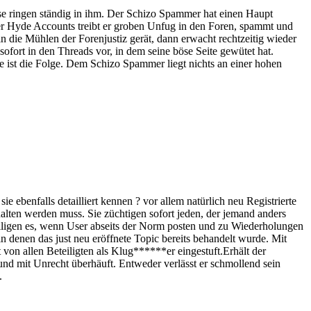
 ringen ständig in ihm. Der Schizo Spammer hat einen Haupt
ner Hyde Accounts treibt er groben Unfug in den Foren, spammt und
in die Mühlen der Forenjustiz gerät, dann erwacht rechtzeitig wieder
ofort in den Threads vor, in dem seine böse Seite gewütet hat.
 ist die Folge. Dem Schizo Spammer liegt nichts an einer hohen
 ebenfalls detailliert kennen ? vor allem natürlich neu Registrierte
halten werden muss. Sie züchtigen sofort jeden, der jemand anders
illigen es, wenn User abseits der Norm posten und zu Wiederholungen
n denen das just neu eröffnete Topic bereits behandelt wurde. Mit
 von allen Beteiligten als Klug******er eingestuft.Erhält der
 und mit Unrecht überhäuft. Entweder verlässt er schmollend sein
.