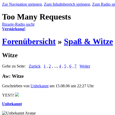
Zur Navigation springen
.
Zum Inhaltsbereich springen
.
Zum Radio sp
Bizarre-Radio sucht
Verstärkung!
Forenübersicht
»
Spaß & Witze
Witze
Gehe zu Seite:
Zurück
1
,
2
, ...,
4
,
5
,
6
,
7
Weiter
Aw: Witze
Geschrieben von
Unbekannt
am 15.08.06 um 22:27 Uhr
YES!!!
Unbekannt