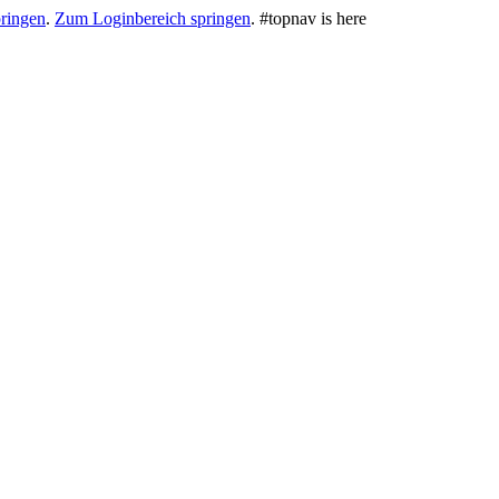
ringen
.
Zum Loginbereich springen
.
#topnav is here