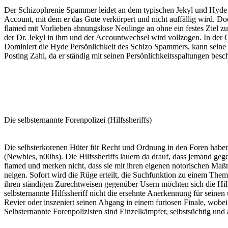
Der Schizophrenie Spammer leidet an dem typischen Jekyl und Hyde
Account, mit dem er das Gute verkörpert und nicht auffällig wird. D
flamed mit Vorlieben ahnungslose Neulinge an ohne ein festes Ziel zu 
der Dr. Jekyl in ihm und der Accountwechsel wird vollzogen. In der G
Dominiert die Hyde Persönlichkeit des Schizo Spammers, kann seine 
Posting Zahl, da er ständig mit seinen Persönlichkeitsspaltungen beschä
Die selbsternannte Forenpolizei (Hilfssheriffs)
Die selbsterkorenen Hüter für Recht und Ordnung in den Foren haben di
(Newbies, n00bs). Die Hilfssheriffs lauern da drauf, dass jemand gege
flamed und merken nicht, dass sie mit ihren eigenen notorischen Maß
neigen. Sofort wird die Rüge erteilt, die Suchfunktion zu einem Them
ihren ständigen Zurechtweisen gegenüber Usern möchten sich die Hilfss
selbsternannte Hilfssheriff nicht die ersehnte Anerkennung für seinen
Revier oder inszeniert seinen Abgang in einem furiosen Finale, wobei 
Selbsternannte Forenpolizisten sind Einzelkämpfer, selbstsüchtig und 