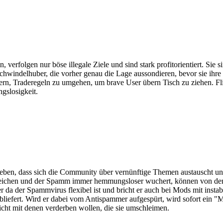
 verfolgen nur böse illegale Ziele und sind stark profitorientiert. Sie 
Schwindelhuber, die vorher genau die Lage aussondieren, bevor sie ihre 
ern, Traderegeln zu umgehen, um brave User übern Tisch zu ziehen. Fl
gslosigkeit.
eben, dass sich die Community über vernünftige Themen austauscht und
weichen und der Spamm immer hemmungsloser wuchert, können von den
 da der Spammvirus flexibel ist und bricht er auch bei Mods mit inst
bliefert. Wird er dabei vom Antispammer aufgespürt, wird sofort ein 
h nicht mit denen verderben wollen, die sie umschleimen.