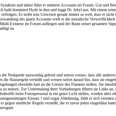
 Syndrom und daher führt er mehrere Accounts im Forum. Gut und Böse
och bald dominiert Hyde in ihm und loggt Dr. Jekyl aus. Mit einem sei
verfolgen. Er treibt sein Unwesen gerade immer so weit, dass er nicht 
ewandung des guten Accounts wirft er die moralische Verwerflichkeit s
Multi Existenz im Forum aufliegen und der Bann seiner gesamten Sippe
ftigt ist.
e Netiquette auswendig gelernt und setzen voraus, dass alle anderen sie
n die Hausregeln verstößt und weisen sofort darauf hin, dass sie einge
regelungen ebenfalls hart an die Grenze des Flamens stoßen. Sie missb
a zu nutzen. Zur Untermalung ihrer Vorhaltungen führen sie Links an, i
heriffs beim Forenpersonal in ein gutes Licht stellen, werden aber oft
 uneigennützigen Einsatz ? und sogar Ablehnung, fühlt er sich verraten
er gegen sämtliche Regeln verstößt, die er zuvor jeden eingebläut hatte
arrogant.