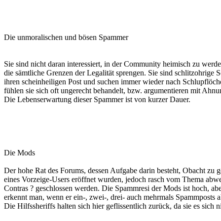
Die unmoralischen und bösen Spammer
Sie sind nicht daran interessiert, in der Community heimisch zu werden,
die sämtliche Grenzen der Legalität sprengen. Sie sind schlitzohrige 
ihren scheinheiligen Post und suchen immer wieder nach Schlupflöch
fühlen sie sich oft ungerecht behandelt, bzw. argumentieren mit Ahnun
Die Lebenserwartung dieser Spammer ist von kurzer Dauer.
Die Mods
Der hohe Rat des Forums, dessen Aufgabe darin besteht, Obacht zu g
eines Vorzeige-Users eröffnet wurden, jedoch rasch vom Thema ab
Contras ? geschlossen werden. Die Spammresi der Mods ist hoch, aber
erkennt man, wenn er ein-, zwei-, drei- auch mehrmals Spammposts a
Die Hilfssheriffs halten sich hier geflissentlich zurück, da sie es sic