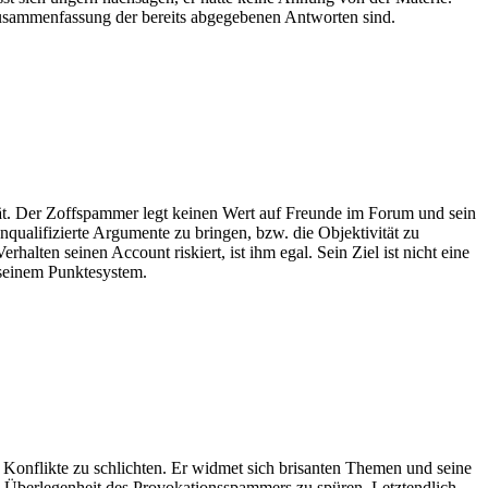
 Zusammenfassung der bereits abgegebenen Antworten sind.
tät. Der Zoffspammer legt keinen Wert auf Freunde im Forum und sein
unqualifizierte Argumente zu bringen, bzw. die Objektivität zu
erhalten seinen Account riskiert, ist ihm egal. Sein Ziel ist nicht eine
 seinem Punktesystem.
, Konflikte zu schlichten. Er widmet sich brisanten Themen und seine
e Überlegenheit des Provokationsspammers zu spüren. Letztendlich