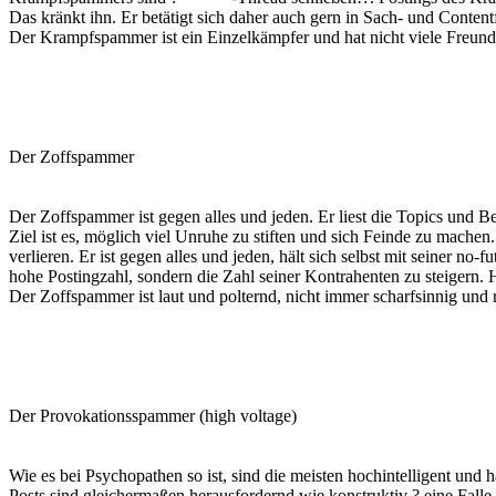
Das kränkt ihn. Er betätigt sich daher auch gern in Sach- und Conte
Der Krampfspammer ist ein Einzelkämpfer und hat nicht viele Freund
Der Zoffspammer
Der Zoffspammer ist gegen alles und jeden. Er liest die Topics und
Ziel ist es, möglich viel Unruhe zu stiften und sich Feinde zu machen.
verlieren. Er ist gegen alles und jeden, hält sich selbst mit seiner no-f
hohe Postingzahl, sondern die Zahl seiner Kontrahenten zu steigern. 
Der Zoffspammer ist laut und polternd, nicht immer scharfsinnig und 
Der Provokationsspammer (high voltage)
Wie es bei Psychopathen so ist, sind die meisten hochintelligent und
Posts sind gleichermaßen herausfordernd wie konstruktiv ? eine Fal