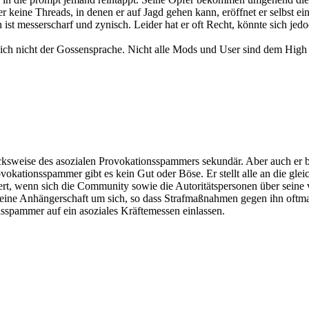
ine Threads, in denen er auf Jagd gehen kann, eröffnet er selbst einen.
ist messerscharf und zynisch. Leider hat er oft Recht, könnte sich je
 sich nicht der Gossensprache. Nicht alle Mods und User sind dem Hi
weise des asozialen Provokationsspammers sekundär. Aber auch er besit
ovokationsspammer gibt es kein Gut oder Böse. Er stellt alle an die gl
rt, wenn sich die Community sowie die Autoritätspersonen über seine
kleine Anhängerschaft um sich, so dass Strafmaßnahmen gegen ihn oft
sspammer auf ein asoziales Kräftemessen einlassen.