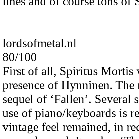
lines and of course tons of 
lordsofmetal.nl
80/100
First of all, Spiritus Morti
presence of Hynninen. The mu
sequel of ‘Fallen’. Several
use of piano/keyboards is 
vintage feel remained, in re