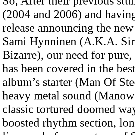
So, After their previous st
(2004 and 2006) and havin
release announcing the new 
Sami Hynninen (A.K.A. Sir 
Bizarre), our need for pure,
has been covered in the bes
album’s starter (Man Of Ste
heavy metal sound (Manowar
classic tortured doomed way
boosted rhythm section, lo