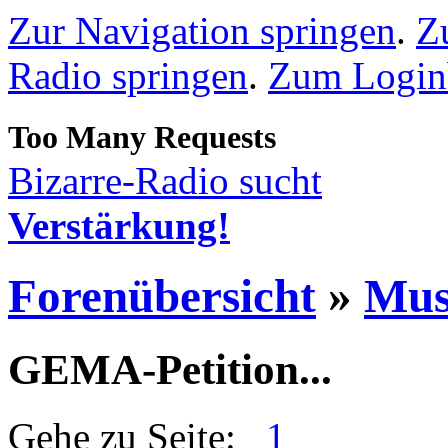
Zur Navigation springen
.
Z
Radio springen
.
Zum Loginb
Bizarre-Radio sucht
Verstärkung!
Forenübersicht
»
Mus
GEMA-Petition...
Gehe zu Seite:
1