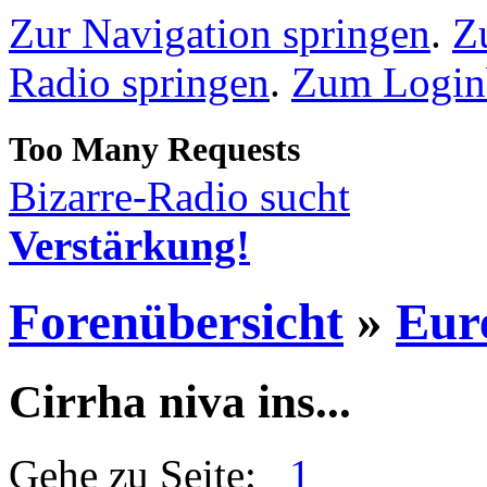
Zur Navigation springen
.
Z
Radio springen
.
Zum Loginb
Bizarre-Radio sucht
Verstärkung!
Forenübersicht
»
Eur
Cirrha niva ins...
Gehe zu Seite:
1