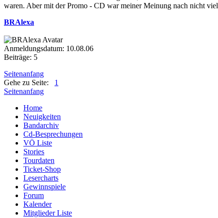
waren. Aber mit der Promo - CD war meiner Meinung nach nicht viel
BRAlexa
Anmeldungsdatum: 10.08.06
Beiträge: 5
Seitenanfang
Gehe zu Seite:
1
Seitenanfang
Home
Neuigkeiten
Bandarchiv
Cd-Besprechungen
VÖ Liste
Stories
Tourdaten
Ticket-Shop
Lesercharts
Gewinnspiele
Forum
Kalender
Mitglieder Liste