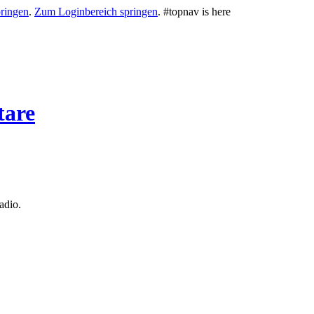
ringen
.
Zum Loginbereich springen
.
#topnav is here
tare
adio.