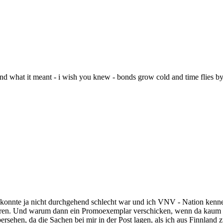
and what it meant - i wish you knew - bonds grow cold and time flies by 
konnte ja nicht durchgehend schlecht war und ich VNV - Nation kenne,
 hören. Und warum dann ein Promoexemplar verschicken, wenn da kaum w
h übersehen, da die Sachen bei mir in der Post lagen, als ich aus Finn