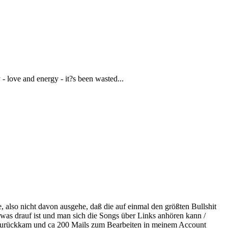
- love and energy - it?s been wasted...
 also nicht davon ausgehe, daß die auf einmal den größten Bullshit
as drauf ist und man sich die Songs über Links anhören kann /
land zurückkam und ca 200 Mails zum Bearbeiten in meinem Account