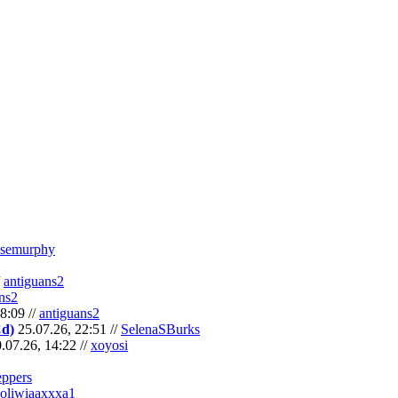
semurphy
/
antiguans2
ns2
8:09 //
antiguans2
Cd)
25.07.26, 22:51 //
SelenaSBurks
.07.26, 14:22 //
xoyosi
eppers
oliwiaaxxxa1