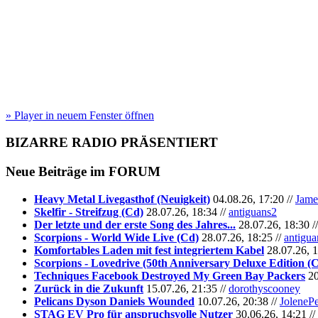
» Player in neuem Fenster öffnen
BIZARRE RADIO
PRÄSENTIERT
Neue Beiträge im
FORUM
Heavy Metal Livegasthof (Neuigkeit)
04.08.26, 17:20 //
Jame
Skelfir - Streifzug (Cd)
28.07.26, 18:34 //
antiguans2
Der letzte und der erste Song des Jahres...
28.07.26, 18:30 /
Scorpions - World Wide Live (Cd)
28.07.26, 18:25 //
antigua
Komfortables Laden mit fest integriertem Kabel
28.07.26, 1
Scorpions - Lovedrive (50th Anniversary Deluxe Edition (
Techniques Facebook Destroyed My Green Bay Packers
20
Zurück in die Zukunft
15.07.26, 21:35 //
dorothyscooney
Pelicans Dyson Daniels Wounded
10.07.26, 20:38 //
JoleneP
STAG EV Pro für anspruchsvolle Nutzer
30.06.26, 14:21 //