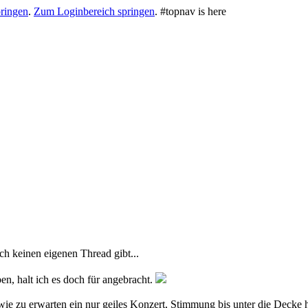
ringen
.
Zum Loginbereich springen
.
#topnav is here
ch keinen eigenen Thread gibt...
, halt ich es doch für angebracht.
wie zu erwarten ein nur geiles Konzert, Stimmung bis unter die Decke h