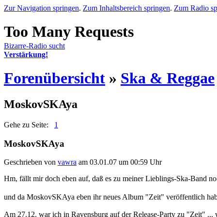
Zur Navigation springen
.
Zum Inhaltsbereich springen
.
Zum Radio sp
Bizarre-Radio sucht
Verstärkung!
Forenübersicht
»
Ska & Reggae
MoskovSKAya
Gehe zu Seite:
1
MoskovSKAya
Geschrieben von
vawra
am 03.01.07 um 00:59 Uhr
Hm, fällt mir doch eben auf, daß es zu meiner Lieblings-Ska-Band no
und da MoskovSKAya eben ihr neues Album "Zeit" veröffentlich haben
Am 27.12. war ich in Ravensburg auf der Release-Party zu "Zeit" ... 