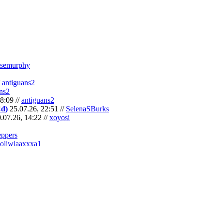
semurphy
/
antiguans2
ns2
8:09 //
antiguans2
Cd)
25.07.26, 22:51 //
SelenaSBurks
.07.26, 14:22 //
xoyosi
eppers
oliwiaaxxxa1