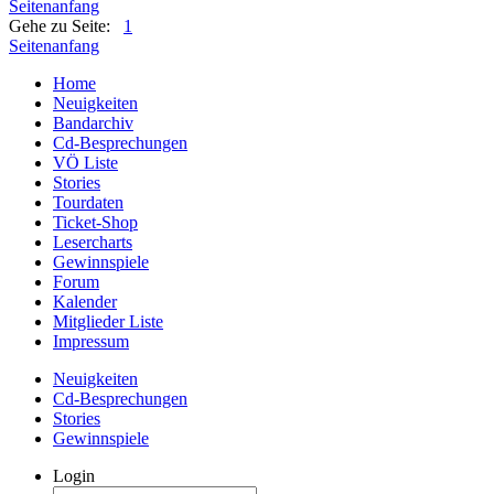
Seitenanfang
Gehe zu Seite:
1
Seitenanfang
Home
Neuigkeiten
Bandarchiv
Cd-Besprechungen
VÖ Liste
Stories
Tourdaten
Ticket-Shop
Lesercharts
Gewinnspiele
Forum
Kalender
Mitglieder Liste
Impressum
Neuigkeiten
Cd-Besprechungen
Stories
Gewinnspiele
Login