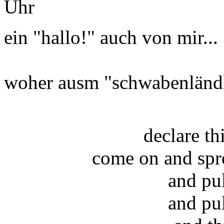
Uhr
ein "hallo!" auch von mir...
woher ausm "schwabenländl
declare t
come on and spr
and pu
and pu