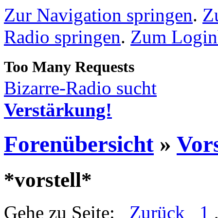
Zur Navigation springen
.
Z
Radio springen
.
Zum Loginb
Bizarre-Radio sucht
Verstärkung!
Forenübersicht
»
Vors
*vorstell*
Gehe zu Seite:
Zurück
1