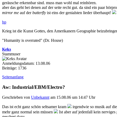
geräusche erkennbar sind. muss man wohl mal reinhören.
aber das geht bei denen auf der seite recht gut. da sind ein paar hörpr
mirror me
auf der
butterfly
ist eins der genialsten lieder überhaupt!
hp
Krieg ist die Kunst Gottes, den Amerikanern Geographie beizubringe
"Humanity is overrated" (Dr. House)
Keks
Stammuser
Anmeldungsdatum: 13.08.06
Beiträge: 1736
Seitenanfang
Aw: Industrial/EBM/Electro?
Geschrieben von
Unbekannt
am 15.08.06 um 14:47 Uhr
Das ist echt ganz schön seltsamer kram
irgendwie so musik auf die
mehr ganz normal sein müssen
Ist aber auf jedenfall kein nervig
geschrei dazu ..