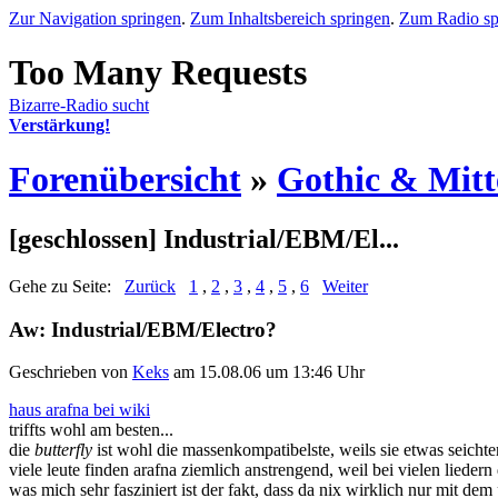
Zur Navigation springen
.
Zum Inhaltsbereich springen
.
Zum Radio sp
Bizarre-Radio sucht
Verstärkung!
Forenübersicht
»
Gothic & Mitte
[geschlossen] Industrial/EBM/El...
Gehe zu Seite:
Zurück
1
,
2
,
3
,
4
,
5
,
6
Weiter
Aw: Industrial/EBM/Electro?
Geschrieben von
Keks
am 15.08.06 um 13:46 Uhr
haus arafna bei wiki
triffts wohl am besten...
die
butterfly
ist wohl die massenkompatibelste, weils sie etwas seichte
viele leute finden arafna ziemlich anstrengend, weil bei vielen liede
was mich sehr fasziniert ist der fakt, dass da nix wirklich nur mit d