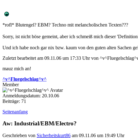
*rofl* Blutengel? EBM? Techno mit melancholischen Texten???
Sorry, ist nicht böse gemeint, aber ich schmeiß mich dieser 'Definit
Und ich habe noch gar nix bzw. kaum von den guten alten Sachen gel
Zuletzt bearbeitet am 09.11.06 um 17:33 Uhr von ^v^Fluegelschlag^
mauz mich an!
^v^Fluegelschlag^v^
Member
Anmeldungsdatum: 20.10.06
Beiträge: 71
Seitenanfang
Aw: Industrial/EBM/Electro?
Geschrieben von
Sicherheitskurt86
am 09.11.06 um 19:49 Uhr