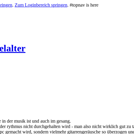
ringen
.
Zum Loginbereich springen
.
#topnav is here
lalter
r in der musik ist und auch im gesang.
rn der rythmus nicht durchgehalten wird - man also nicht wirklich gut zu
em pc gemacht wird, sondern vielmehr gitarrengeräusche so überzogen und