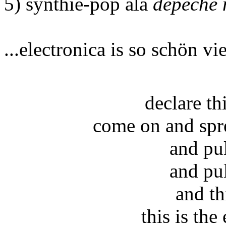
5) synthie-pop ala
depeche
...electronica is so schön vie
declare t
come on and spr
and pu
and pu
and th
this is the