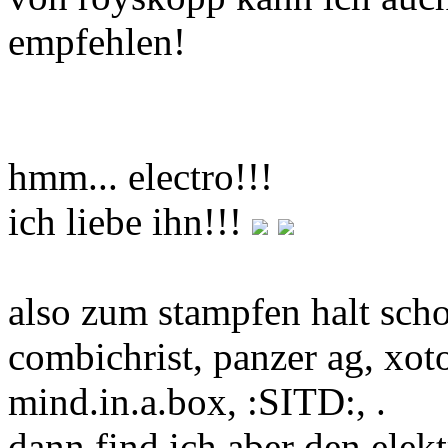
empfehlen!
hmm... electro!!!
ich liebe ihn!!!
also zum stampfen halt scho
combichrist, panzer ag, xoto
mind.in.a.box, :SITD:, .
dann find ich aber den elek