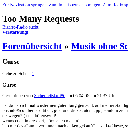
Zur Navigation springen
.
Zum Inhaltsbereich springen
.
Zum Radio sp
Bizarre-Radio sucht
Verstärkung!
Forenübersicht
»
Musik ohne S
Curse
Gehe zu Seite:
1
Curse
Geschrieben von
Sicherheitskurt86
am 06.04.06 um 21:33 Uhr
ha, da hab ich mal wieder nen guten fang gemacht, auf meiner ständi
bushido&co über sex, titten, geld und dicke autos rappt, sondern zieml
deswegen?!) echt hörenswert!
wenns euch interessiert, hörts euch mal an!
hab mir das album "von innen nach außen gekauft"....ist das älteste, s