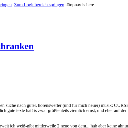
ringen
.
Zum Loginbereich springen
.
#topnav is here
chranken
gen suche nach guter, hörenswerter (und für mich neuer) musik: CURSE! 
ich gute texte hat! is zwar größtenteils ziemlich ernst, und eher auf der
oweit ich weiß-gibt mittlerweile 2 neue von dem... hab aber keine ahnun