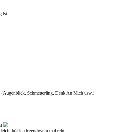
 ist.
n (Augenblick, Schmetterling, Denk An Mich usw.)
nd
leicht hör ich irgendwann mal rein