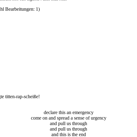
hl Bearbeitungen: 1)
e titten-rap-scheiße!
declare this an emergency
come on and spread a sense of urgency
and pull us through
and pull us through
and this is the end