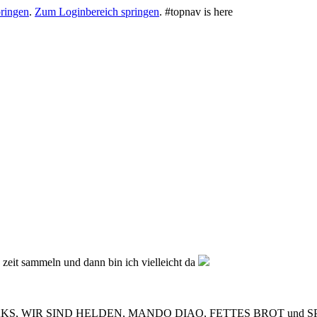
ringen
.
Zum Loginbereich springen
.
#topnav is here
d zeit sammeln und dann bin ich vielleicht da
ATSTEAKS, WIR SIND HELDEN, MANDO DIAO, FETTES BROT un