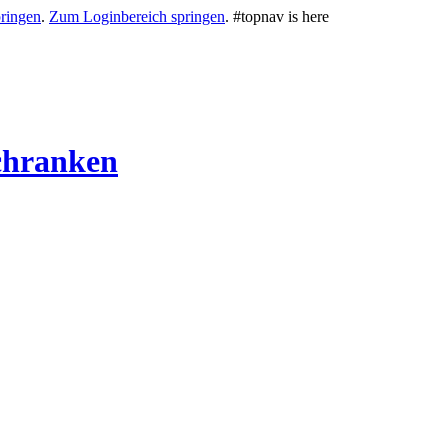
ringen
.
Zum Loginbereich springen
.
#topnav is here
chranken