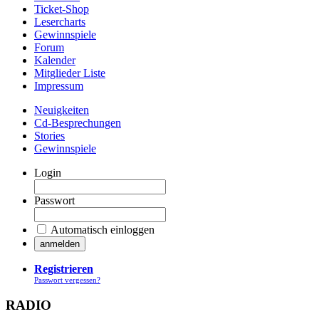
Ticket-Shop
Lesercharts
Gewinnspiele
Forum
Kalender
Mitglieder Liste
Impressum
Neuigkeiten
Cd-Besprechungen
Stories
Gewinnspiele
Login
Passwort
Automatisch einloggen
Registrieren
Passwort vergessen?
RADIO