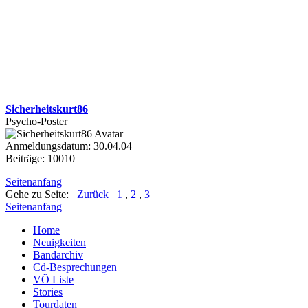
Sicherheitskurt86
Psycho-Poster
Anmeldungsdatum: 30.04.04
Beiträge: 10010
Seitenanfang
Gehe zu Seite:
Zurück
1
,
2
,
3
Seitenanfang
Home
Neuigkeiten
Bandarchiv
Cd-Besprechungen
VÖ Liste
Stories
Tourdaten