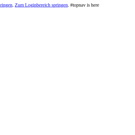
ringen
.
Zum Loginbereich springen
.
#topnav is here