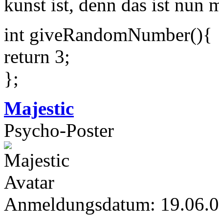
kunst ist, denn das ist nun 
int giveRandomNumber(){
return 3;
};
Majestic
Psycho-Poster
Anmeldungsdatum: 19.06.