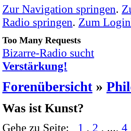
Zur Navigation springen
.
Z
Radio springen
.
Zum Loginb
Bizarre-Radio sucht
Verstärkung!
Forenübersicht
»
Phi
Was ist Kunst?
Gehe zu Seite:
1
,
2
, ...,
4