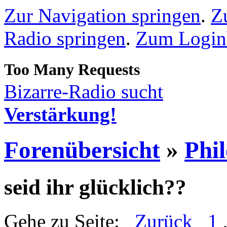
Zur Navigation springen
.
Z
Radio springen
.
Zum Loginb
Bizarre-Radio sucht
Verstärkung!
Forenübersicht
»
Phi
seid ihr glücklich??
Gehe zu Seite:
Zurück
1