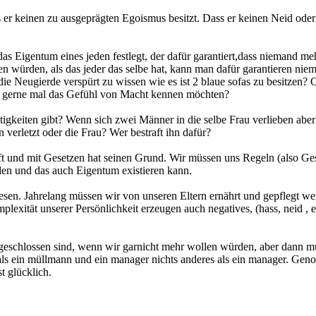
s er keinen zu ausgeprägten Egoismus besitzt. Dass er keinen Neid ode
s Eigentum eines jeden festlegt, der dafür garantiert,dass niemand me
en würden, als das jeder das selbe hat, kann man dafür garantieren n
 die Neugierde verspürt zu wissen wie es ist 2 blaue sofas zu besitzen?
e gerne mal das Gefühl von Macht kennen möchten?
gkeiten gibt? Wenn sich zwei Männer in die selbe Frau verlieben aber 
erletzt oder die Frau? Wer bestraft ihn dafür?
aft und mit Gesetzen hat seinen Grund. Wir müssen uns Regeln (also Gese
rden und das auch Eigentum existieren kann.
en. Jahrelang müssen wir von unseren Eltern ernährt und gepflegt werd
lexität unserer Persönlichkeit erzeugen auch negatives, (hass, neid , eif
geschlossen sind, wenn wir garnicht mehr wollen würden, aber dann mü
als ein müllmann und ein manager nichts anderes als ein manager. Genor
t glücklich.