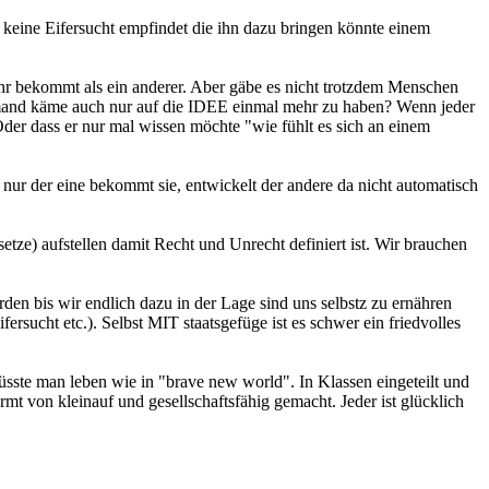
r keine Eifersucht empfindet die ihn dazu bringen könnte einem
hr bekommt als ein anderer. Aber gäbe es nicht trotzdem Menschen
iemand käme auch nur auf die IDEE einmal mehr zu haben? Wenn jeder
 Oder dass er nur mal wissen möchte "wie fühlt es sich an einem
nur der eine bekommt sie, entwickelt der andere da nicht automatisch
tze) aufstellen damit Recht und Unrecht definiert ist. Wir brauchen
en bis wir endlich dazu in der Lage sind uns selbstz zu ernähren
ersucht etc.). Selbst MIT staatsgefüge ist es schwer ein friedvolles
sste man leben wie in "brave new world". In Klassen eingeteilt und
mt von kleinauf und gesellschaftsfähig gemacht. Jeder ist glücklich