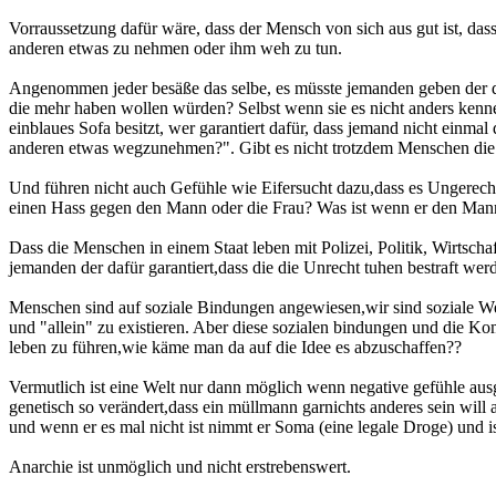
Vorraussetzung dafür wäre, dass der Mensch von sich aus gut ist, das
anderen etwas zu nehmen oder ihm weh zu tun.
Angenommen jeder besäße das selbe, es müsste jemanden geben der da
die mehr haben wollen würden? Selbst wenn sie es nicht anders kenn
einblaues Sofa besitzt, wer garantiert dafür, dass jemand nicht einmal
anderen etwas wegzunehmen?". Gibt es nicht trotzdem Menschen di
Und führen nicht auch Gefühle wie Eifersucht dazu,dass es Ungerechti
einen Hass gegen den Mann oder die Frau? Was ist wenn er den Mann v
Dass die Menschen in einem Staat leben mit Polizei, Politik, Wirtsch
jemanden der dafür garantiert,dass die die Unrecht tuhen bestraft we
Menschen sind auf soziale Bindungen angewiesen,wir sind soziale Wes
und "allein" zu existieren. Aber diese sozialen bindungen und die Komp
leben zu führen,wie käme man da auf die Idee es abzuschaffen??
Vermutlich ist eine Welt nur dann möglich wenn negative gefühle aus
genetisch so verändert,dass ein müllmann garnichts anderes sein will 
und wenn er es mal nicht ist nimmt er Soma (eine legale Droge) und is
Anarchie ist unmöglich und nicht erstrebenswert.