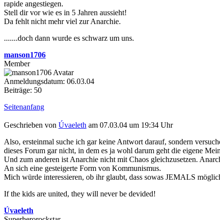
rapide angestiegen.
Stell dir vor wie es in 5 Jahren aussieht!
Da fehlt nicht mehr viel zur Anarchie.
.......doch dann wurde es schwarz um uns.
manson1706
Member
Anmeldungsdatum: 06.03.04
Beiträge: 50
Seitenanfang
Geschrieben von
Úvaeleth
am 07.03.04 um 19:34 Uhr
Also, ersteinmal suche ich gar keine Antwort darauf, sondern versuc
dieses Forum gar nicht, in dem es ja wohl darum geht die eigene Mei
Und zum anderen ist Anarchie nicht mit Chaos gleichzusetzen. Anarch
An sich eine gesteigerte Form von Kommunismus.
Mich würde interessieren, ob ihr glaubt, dass sowas JEMALS möglic
If the kids are united, they will never be devided!
Úvaeleth
Superherorockstar