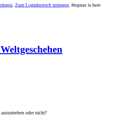
ringen
.
Zum Loginbereich springen
.
#topnav is here
 Weltgeschehen
 anzustreben oder nicht?