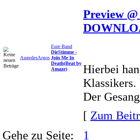
Preview @
DOWNLOAD
Eure Band
DieStimme -
AugedesArgos
Join Me In
Death(Beat by
Hierbei han
Amaze)
Klassikers.
Der Gesang 
[
Zum Beit
Gehe zu Seite:
1