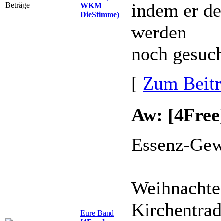
indem er de
WKM
DieStimme)
werden
noch gesuch
[
Zum Beit
Aw: [4Fre
Essenz-Gew
Weihnachten
Kirchentrad
Eure Band