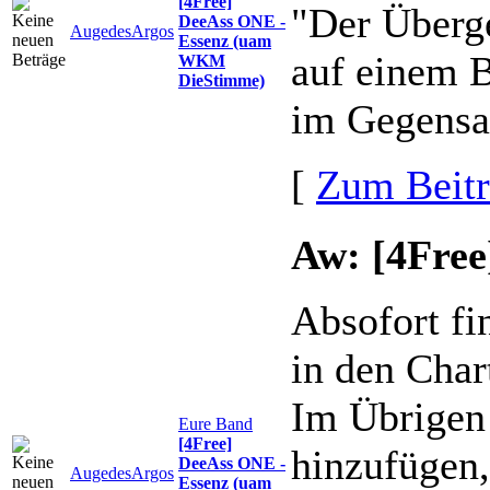
[4Free]
"Der Überge
DeeAss ONE -
AugedesArgos
Essenz (uam
auf einem B
WKM
DieStimme)
im Gegensat
[
Zum Beit
Aw: [4Fre
Absofort fi
in den Char
Im Übrigen 
Eure Band
[4Free]
hinzufügen,
DeeAss ONE -
AugedesArgos
Essenz (uam