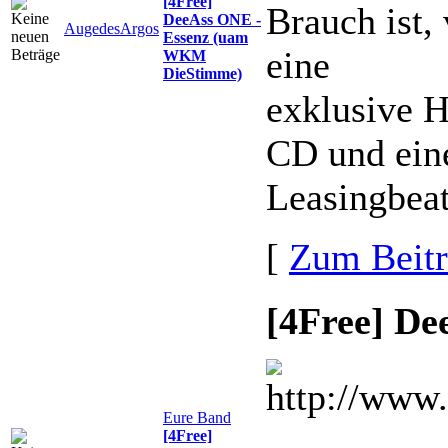
[4Free]
Brauch ist,
DeeAss ONE -
AugedesArgos
Essenz (uam
eine
WKM
DieStimme)
exklusive 
CD und ein
Leasingbeat
[
Zum Beit
[4Free] D
Eure Band
[4Free]