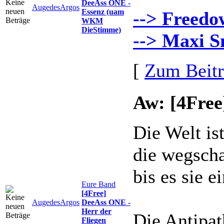
DeeAss ONE -
AugedesArgos
Essenz (uam
--> Freedo
WKM
DieStimme)
--> Maxi S
[
Zum Beit
Aw: [4Free
Die Welt is
die wegscha
bis es sie ei
Eure Band
[4Free]
AugedesArgos
DeeAss ONE -
Herr der
Die Antipat
Fliegen