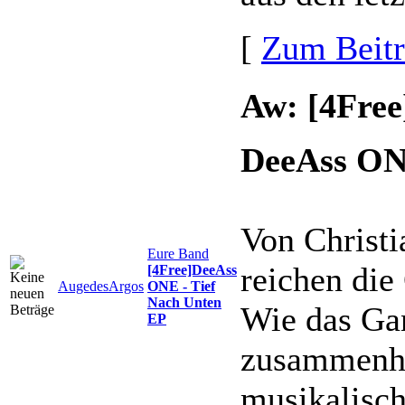
[
Zum Beit
Aw: [4Free
DeeAss ONE
Von Christi
Eure Band
reichen die
[4Free]DeeAss
AugedesArgos
ONE - Tief
Nach Unten
Wie das Gan
EP
zusammenhä
musikalische