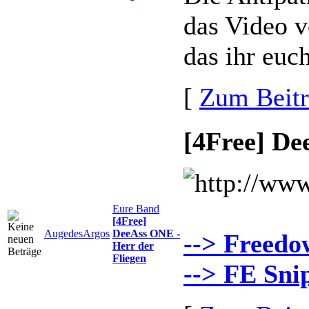
das Video v
das ihr euc
[
Zum Beit
[4Free] De
Eure Band
[4Free]
AugedesArgos
DeeAss ONE -
--> Freedo
Herr der
Fliegen
--> FE Sni