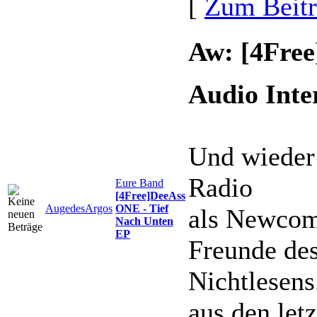
[
Zum Beit
Aw: [4Free
Audio Inte
Und wieder 
Radio
Eure Band
[4Free]DeeAss
AugedesArgos
ONE - Tief
als Newcom
Nach Unten
EP
Freunde de
Nichtlesens
aus den letz