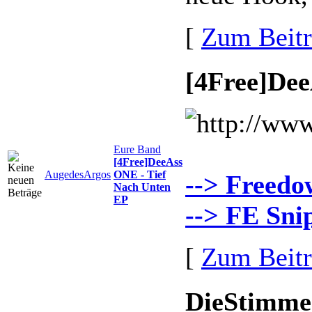
[
Zum Beit
[4Free]Dee
Eure Band
[4Free]DeeAss
AugedesArgos
ONE - Tief
--> Freedo
Nach Unten
EP
--> FE Sni
[
Zum Beit
DieStimme 