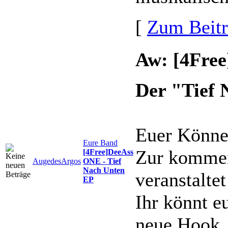
[
Zum Beit
Aw: [4Free
Der "Tief
Euer Können
Eure Band
Zur kommen
[4Free]DeeAss
AugedesArgos
ONE - Tief
Nach Unten
veranstalt
EP
Ihr könnt e
neue Hook, z