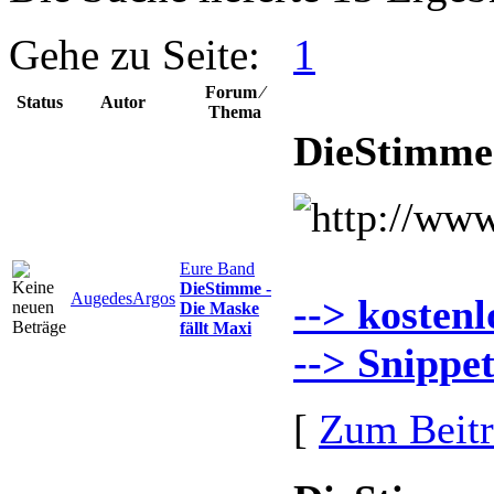
Gehe zu Seite:
1
Forum ⁄
Status
Autor
Thema
DieStimme 
Eure Band
DieStimme -
AugedesArgos
--> kosten
Die Maske
fällt Maxi
--> Snippe
[
Zum Beit