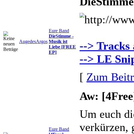
DieStimme 
Eure Band
DieStimme -
AugedesArgos
Musik ist
--> Tracks
Liebe [FREE
EP]
--> LE Sni
[
Zum Beit
Aw: [4Fre
Um euch die
verkürzen, 
Eure Band