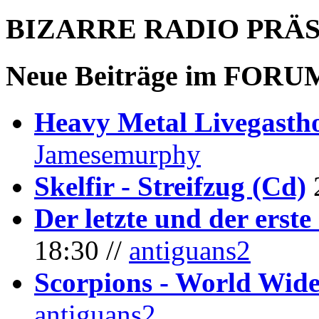
BIZARRE RADIO
PRÄ
Neue Beiträge im
FORU
Heavy Metal Livegastho
Jamesemurphy
Skelfir - Streifzug (Cd)
Der letzte und der erste
18:30 //
antiguans2
Scorpions - World Wide
antiguans2