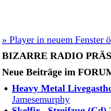
» Player in neuem Fenster 
BIZARRE RADIO
PRÄ
Neue Beiträge im
FORU
Heavy Metal Livegastho
Jamesemurphy
Skelfir - Streifzug (Cd)