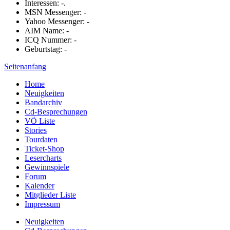
Interessen: -.
MSN Messenger: -
Yahoo Messenger: -
AIM Name: -
ICQ Nummer: -
Geburtstag: -
Seitenanfang
Home
Neuigkeiten
Bandarchiv
Cd-Besprechungen
VÖ Liste
Stories
Tourdaten
Ticket-Shop
Lesercharts
Gewinnspiele
Forum
Kalender
Mitglieder Liste
Impressum
Neuigkeiten