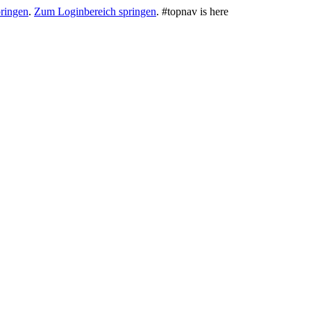
ringen
.
Zum Loginbereich springen
.
#topnav is here