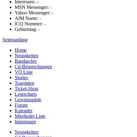
Interessen: -.
MSN Messenger: -
Yahoo Messenger: -
AIM Name: -
ICQ Nummer: -
Geburtstag: -
Seitenanfang
Home
Neuigkeiten
Bandarchiv
Cd-Besprechungen
VÖ Liste
Stories
Tourdaten
Ticket-Shop
Lesercharts
Gewinnspiele
Forum
Kalender
Mitglieder Liste
Impressum
Neuigkeiten