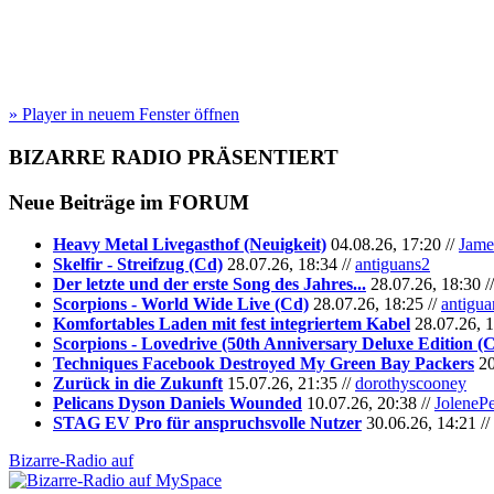
» Player in neuem Fenster öffnen
BIZARRE RADIO
PRÄSENTIERT
Neue Beiträge im
FORUM
Heavy Metal Livegasthof (Neuigkeit)
04.08.26, 17:20 //
Jame
Skelfir - Streifzug (Cd)
28.07.26, 18:34 //
antiguans2
Der letzte und der erste Song des Jahres...
28.07.26, 18:30 /
Scorpions - World Wide Live (Cd)
28.07.26, 18:25 //
antigua
Komfortables Laden mit fest integriertem Kabel
28.07.26, 1
Scorpions - Lovedrive (50th Anniversary Deluxe Edition (
Techniques Facebook Destroyed My Green Bay Packers
20
Zurück in die Zukunft
15.07.26, 21:35 //
dorothyscooney
Pelicans Dyson Daniels Wounded
10.07.26, 20:38 //
JoleneP
STAG EV Pro für anspruchsvolle Nutzer
30.06.26, 14:21 //
Bizarre-Radio auf