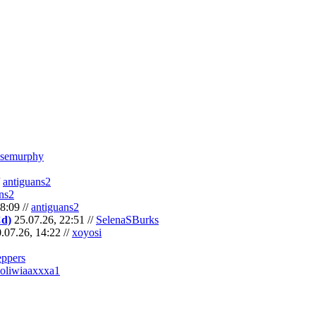
semurphy
/
antiguans2
ns2
8:09 //
antiguans2
Cd)
25.07.26, 22:51 //
SelenaSBurks
.07.26, 14:22 //
xoyosi
eppers
oliwiaaxxxa1