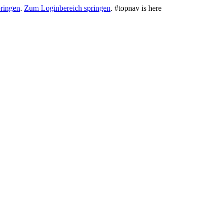
ringen
.
Zum Loginbereich springen
.
#topnav is here