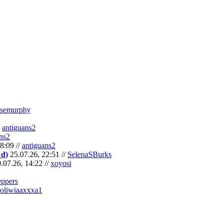
semurphy
/
antiguans2
ns2
8:09 //
antiguans2
Cd)
25.07.26, 22:51 //
SelenaSBurks
.07.26, 14:22 //
xoyosi
eppers
oliwiaaxxxa1