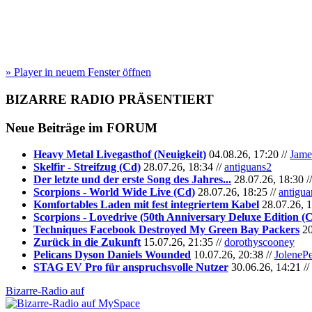
» Player in neuem Fenster öffnen
BIZARRE RADIO
PRÄSENTIERT
Neue Beiträge im
FORUM
Heavy Metal Livegasthof (Neuigkeit)
04.08.26, 17:20 //
Jame
Skelfir - Streifzug (Cd)
28.07.26, 18:34 //
antiguans2
Der letzte und der erste Song des Jahres...
28.07.26, 18:30 /
Scorpions - World Wide Live (Cd)
28.07.26, 18:25 //
antigua
Komfortables Laden mit fest integriertem Kabel
28.07.26, 1
Scorpions - Lovedrive (50th Anniversary Deluxe Edition (
Techniques Facebook Destroyed My Green Bay Packers
20
Zurück in die Zukunft
15.07.26, 21:35 //
dorothyscooney
Pelicans Dyson Daniels Wounded
10.07.26, 20:38 //
JoleneP
STAG EV Pro für anspruchsvolle Nutzer
30.06.26, 14:21 //
Bizarre-Radio auf