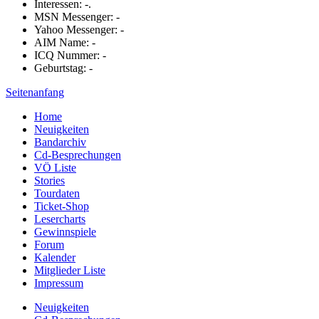
Interessen: -.
MSN Messenger: -
Yahoo Messenger: -
AIM Name: -
ICQ Nummer: -
Geburtstag: -
Seitenanfang
Home
Neuigkeiten
Bandarchiv
Cd-Besprechungen
VÖ Liste
Stories
Tourdaten
Ticket-Shop
Lesercharts
Gewinnspiele
Forum
Kalender
Mitglieder Liste
Impressum
Neuigkeiten