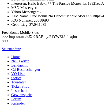
Interessen: Hello Baby.: ** The Passive Money It's 19921e
MSN Messenger: -
Yahoo Messenger: -
AIM Name: Free Bonus No Deposit Mobile Slots >>> http
ICQ Nummer: 26588693
Geburtstag: 27.04.1985
Free Bonus Mobile Slots
>>> https://t.me/+JXr2RABmyf81YWZk#bbxqbn
<<<
Seitenanfang
Home
Neuigkeiten
Bandarchiv
Cd-Besprechungen
VÖ Liste
Stories
Tourdaten
Ticket-Shop
Lesercharts
Gewinnspiele
Forum
Kalender