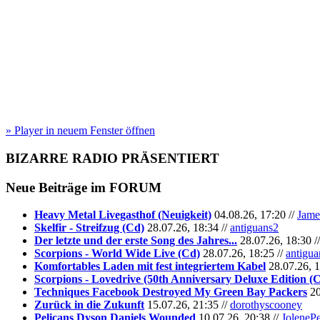
» Player in neuem Fenster öffnen
BIZARRE RADIO
PRÄSENTIERT
Neue Beiträge im
FORUM
Heavy Metal Livegasthof (Neuigkeit)
04.08.26, 17:20 //
Jame
Skelfir - Streifzug (Cd)
28.07.26, 18:34 //
antiguans2
Der letzte und der erste Song des Jahres...
28.07.26, 18:30 /
Scorpions - World Wide Live (Cd)
28.07.26, 18:25 //
antigua
Komfortables Laden mit fest integriertem Kabel
28.07.26, 1
Scorpions - Lovedrive (50th Anniversary Deluxe Edition (
Techniques Facebook Destroyed My Green Bay Packers
20
Zurück in die Zukunft
15.07.26, 21:35 //
dorothyscooney
Pelicans Dyson Daniels Wounded
10.07.26, 20:38 //
JoleneP