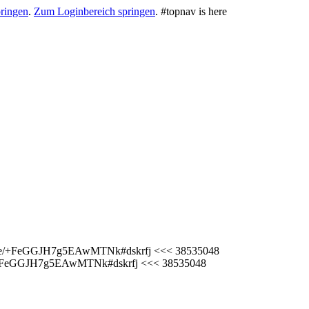
ringen
.
Zum Loginbereich springen
.
#topnav is here
//t.me/+FeGGJH7g5EAwMTNk#dskrfj <<< 38535048
.me/+FeGGJH7g5EAwMTNk#dskrfj <<< 38535048