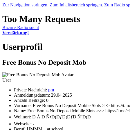
Zur Navigation springen
.
Zum Inhaltsbereich springen
.
Zum Radio sp
Bizarre-Radio sucht
Verstärkung!
Userprofil
Free Bonus No Deposit Mob
User
Private Nachricht:
pm
Anmeldungsdatum: 29.04.2025
Anzahl Beiträge: 0
Vorname: Free Bonus No Deposit Mobile Slots >>> https:
Name: Free Bonus No Deposit Mobile Slots >>> https://t
Wohnort: Ð Â Ð Ñ•Ð¡ÐƒÐ¡ÐƒÐ Ñ‘Ð¡Ð
Webseite: -
Beruf: HMMM....at school...