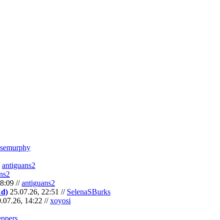
semurphy
/
antiguans2
ns2
8:09 //
antiguans2
Cd)
25.07.26, 22:51 //
SelenaSBurks
.07.26, 14:22 //
xoyosi
eppers