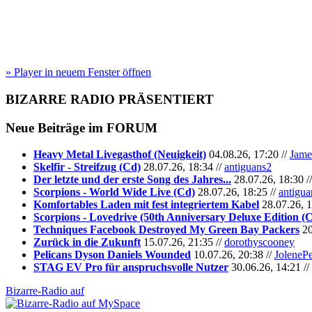
» Player in neuem Fenster öffnen
BIZARRE RADIO
PRÄSENTIERT
Neue Beiträge im
FORUM
Heavy Metal Livegasthof (Neuigkeit)
04.08.26, 17:20 //
Jame
Skelfir - Streifzug (Cd)
28.07.26, 18:34 //
antiguans2
Der letzte und der erste Song des Jahres...
28.07.26, 18:30 /
Scorpions - World Wide Live (Cd)
28.07.26, 18:25 //
antigua
Komfortables Laden mit fest integriertem Kabel
28.07.26, 1
Scorpions - Lovedrive (50th Anniversary Deluxe Edition (
Techniques Facebook Destroyed My Green Bay Packers
20
Zurück in die Zukunft
15.07.26, 21:35 //
dorothyscooney
Pelicans Dyson Daniels Wounded
10.07.26, 20:38 //
JoleneP
STAG EV Pro für anspruchsvolle Nutzer
30.06.26, 14:21 //
Bizarre-Radio auf