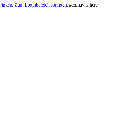
ringen
.
Zum Loginbereich springen
.
#topnav is here