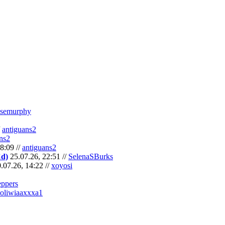
semurphy
/
antiguans2
ns2
8:09 //
antiguans2
Cd)
25.07.26, 22:51 //
SelenaSBurks
.07.26, 14:22 //
xoyosi
eppers
oliwiaaxxxa1