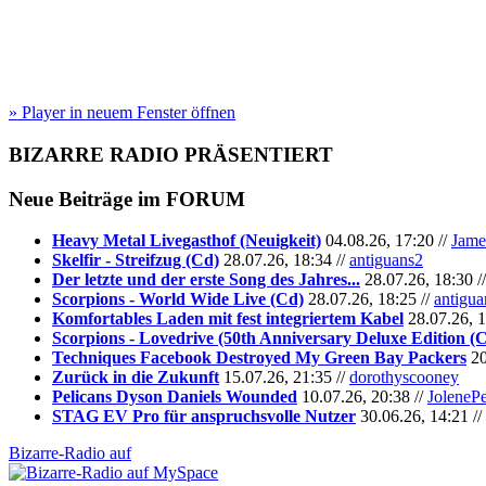
» Player in neuem Fenster öffnen
BIZARRE RADIO
PRÄSENTIERT
Neue Beiträge im
FORUM
Heavy Metal Livegasthof (Neuigkeit)
04.08.26, 17:20 //
Jame
Skelfir - Streifzug (Cd)
28.07.26, 18:34 //
antiguans2
Der letzte und der erste Song des Jahres...
28.07.26, 18:30 /
Scorpions - World Wide Live (Cd)
28.07.26, 18:25 //
antigua
Komfortables Laden mit fest integriertem Kabel
28.07.26, 1
Scorpions - Lovedrive (50th Anniversary Deluxe Edition (
Techniques Facebook Destroyed My Green Bay Packers
20
Zurück in die Zukunft
15.07.26, 21:35 //
dorothyscooney
Pelicans Dyson Daniels Wounded
10.07.26, 20:38 //
JoleneP
STAG EV Pro für anspruchsvolle Nutzer
30.06.26, 14:21 //
Bizarre-Radio auf