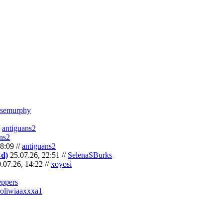
semurphy
/
antiguans2
ns2
8:09 //
antiguans2
Cd)
25.07.26, 22:51 //
SelenaSBurks
.07.26, 14:22 //
xoyosi
eppers
oliwiaaxxxa1