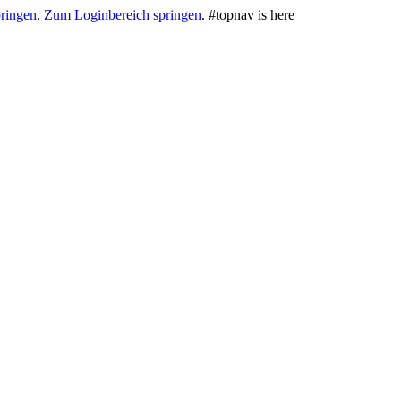
ringen
.
Zum Loginbereich springen
.
#topnav is here