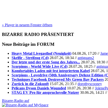
» Player in neuem Fenster öffnen
BIZARRE RADIO
PRÄSENTIERT
Neue Beiträge im
FORUM
Heavy Metal Livegasthof (Neuigkeit)
04.08.26, 17:20 //
Jame
Skelfir - Streifzug (Cd)
28.07.26, 18:34 //
antiguans2
Der letzte und der erste Song des Jahres...
28.07.26, 18:30 /
Scorpions - World Wide Live (Cd)
28.07.26, 18:25 //
antigua
Komfortables Laden mit fest integriertem Kabel
28.07.26, 1
Scorpions - Lovedrive (50th Anniversary Deluxe Edition (
Techniques Facebook Destroyed My Green Bay Packers
20
Zurück in die Zukunft
15.07.26, 21:35 //
dorothyscooney
Pelicans Dyson Daniels Wounded
10.07.26, 20:38 //
JoleneP
STAG EV Pro für anspruchsvolle Nutzer
30.06.26, 14:21 //
Bizarre-Radio auf