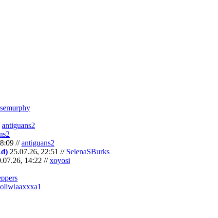
semurphy
/
antiguans2
ns2
8:09 //
antiguans2
Cd)
25.07.26, 22:51 //
SelenaSBurks
.07.26, 14:22 //
xoyosi
eppers
oliwiaaxxxa1