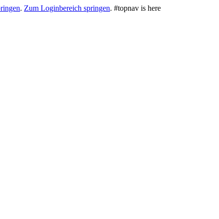
ringen
.
Zum Loginbereich springen
.
#topnav is here