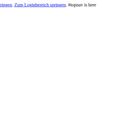
ringen
.
Zum Loginbereich springen
.
#topnav is here