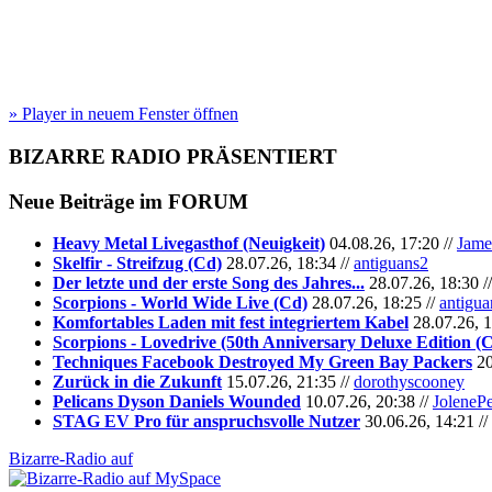
» Player in neuem Fenster öffnen
BIZARRE RADIO
PRÄSENTIERT
Neue Beiträge im
FORUM
Heavy Metal Livegasthof (Neuigkeit)
04.08.26, 17:20 //
Jame
Skelfir - Streifzug (Cd)
28.07.26, 18:34 //
antiguans2
Der letzte und der erste Song des Jahres...
28.07.26, 18:30 /
Scorpions - World Wide Live (Cd)
28.07.26, 18:25 //
antigua
Komfortables Laden mit fest integriertem Kabel
28.07.26, 1
Scorpions - Lovedrive (50th Anniversary Deluxe Edition (
Techniques Facebook Destroyed My Green Bay Packers
20
Zurück in die Zukunft
15.07.26, 21:35 //
dorothyscooney
Pelicans Dyson Daniels Wounded
10.07.26, 20:38 //
JoleneP
STAG EV Pro für anspruchsvolle Nutzer
30.06.26, 14:21 //
Bizarre-Radio auf