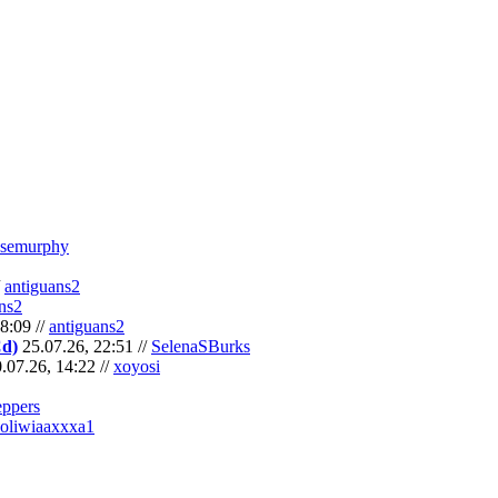
semurphy
/
antiguans2
ns2
8:09 //
antiguans2
Cd)
25.07.26, 22:51 //
SelenaSBurks
.07.26, 14:22 //
xoyosi
eppers
oliwiaaxxxa1