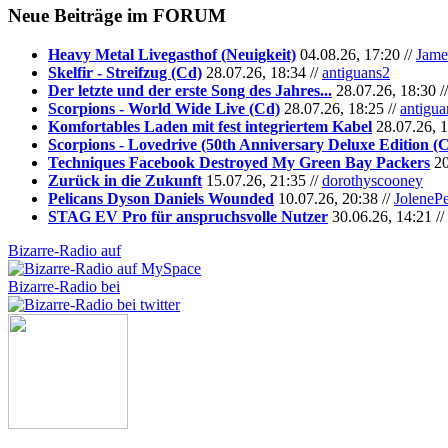
Neue Beiträge im
FORUM
Heavy Metal Livegasthof (Neuigkeit)
04.08.26, 17:20 //
Jame
Skelfir - Streifzug (Cd)
28.07.26, 18:34 //
antiguans2
Der letzte und der erste Song des Jahres...
28.07.26, 18:30 /
Scorpions - World Wide Live (Cd)
28.07.26, 18:25 //
antigua
Komfortables Laden mit fest integriertem Kabel
28.07.26, 1
Scorpions - Lovedrive (50th Anniversary Deluxe Edition (
Techniques Facebook Destroyed My Green Bay Packers
20
Zurück in die Zukunft
15.07.26, 21:35 //
dorothyscooney
Pelicans Dyson Daniels Wounded
10.07.26, 20:38 //
JoleneP
STAG EV Pro für anspruchsvolle Nutzer
30.06.26, 14:21 //
Bizarre-Radio auf
Bizarre-Radio bei