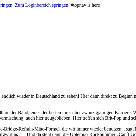
ringen
.
Zum Loginbereich springen
.
#topnav is here
n endlich wieder in Deutschland zu sehen! Hier dann direkt zu Beginn m
lbum der Band, eines der besten ihrer über zwanzigjährigen Karriere.
rmischung, auch hier treugeblieben. Hier treffen sich Brit-Pop und sch
e-Bridge-Refrain-Mitte-Formel, die wir immer wieder benutzen", sagt 
m Songwriting." – Und da steht dann die Uptempo-Rocknummer „Can`t G