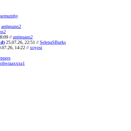
semurphy
/
antiguans2
ns2
8:09 //
antiguans2
Cd)
25.07.26, 22:51 //
SelenaSBurks
.07.26, 14:22 //
xoyosi
eppers
oliwiaaxxxa1