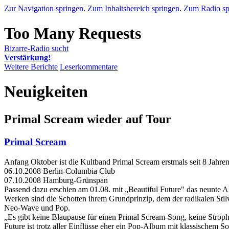
Zur Navigation springen
.
Zum Inhaltsbereich springen
.
Zum Radio sp
Bizarre-Radio sucht
Verstärkung!
Weitere Berichte
Leserkommentare
Neuigkeiten
Primal Scream wieder auf Tour
Primal Scream
Anfang Oktober ist die Kultband Primal Scream erstmals seit 8 Jahre
06.10.2008 Berlin-Columbia Club
07.10.2008 Hamburg-Grünspan
Passend dazu erschien am 01.08. mit „Beautiful Future" das neunte A
Werken sind die Schotten ihrem Grundprinzip, dem der radikalen Stilve
Neo-Wave und Pop.
„Es gibt keine Blaupause für einen Primal Scream-Song, keine Stroph
Future ist trotz aller Einflüsse eher ein Pop-Album mit klassische